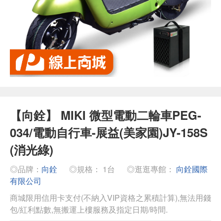
【向銓】 MIKI 微型電動二輪車PEG-
034/電動自行車-展益(美家園)JY-158S
(消光綠)
◎品牌：
向銓
◎規格： 1台
◎逛逛專館：
向銓國際
有限公司
商城限用信用卡支付(不納入VIP資格之累積計算),無法用錢
包/紅利點數,無搬運上樓服務及指定日期/時間.