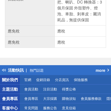
把、喇叭、DC 轉換器：3
個月保固 外殼塑件、燈
泡、車胎、剎車皮：屬消
耗品，無提供保固
應免稅
應稅
應免稅
應稅
偏遠地區配送
詐騙網頁！請小心！
得獎公告
活動快訊
more
熱門話題
銀行優惠
關於我們
官網
促銷目錄
分店資訊
保險服務
偏遠地區配送
詐騙網頁！請小心！
主題活動
會員活動
注目活動
得獎公佈
會員專區
會員專區
大宗採購
購物須知
會員服務條款
隱
客服中心
常見問題
服務公告
意見信箱