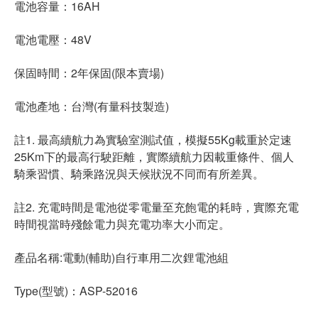
電池容量：16AH
電池電壓：48V
保固時間：2年保固(限本賣場)
電池產地：台灣(有量科技製造)
註1. 最高續航力為實驗室測試值，模擬55Kg載重於定速
25Km下的最高行駛距離，實際續航力因載重條件、個人
騎乘習慣、騎乘路況與天候狀況不同而有所差異。
註2. 充電時間是電池從零電量至充飽電的耗時，實際充電
時間視當時殘餘電力與充電功率大小而定。
產品名稱:電動(輔助)自行車用二次鋰電池組
Type(型號)：ASP-52016