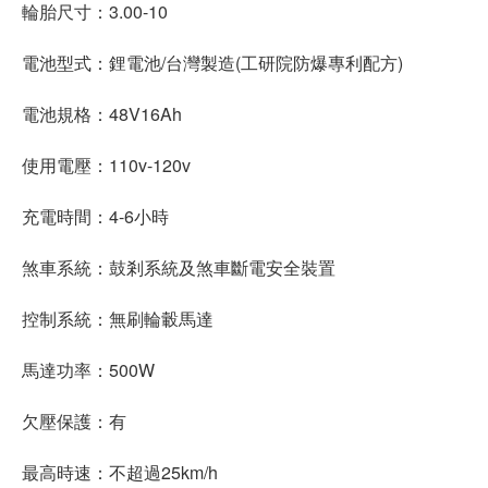
輪胎尺寸：3.00-10
電池型式：鋰電池/台灣製造(工研院防爆專利配方)
電池規格：48V16Ah
使用電壓：110v-120v
充電時間：4-6小時
煞車系統：鼓剎系統及煞車斷電安全裝置
控制系統：無刷輪轂馬達
馬達功率：500W
欠壓保護：有
最高時速：不超過25km/h