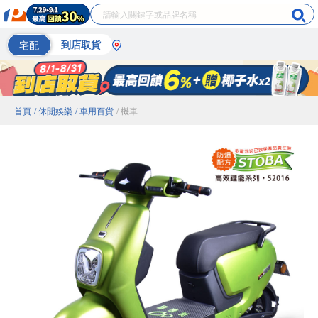
宅配
到店取貨
首頁
/ 休閒娛樂
/ 車用百貨
/ 機車