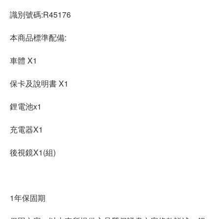
識別號碼:R45176
本商品標準配備:
車體 X1
保卡及說明書 X1
鋰電池x1
充電器X1
後視鏡X1(組)
1年保固期