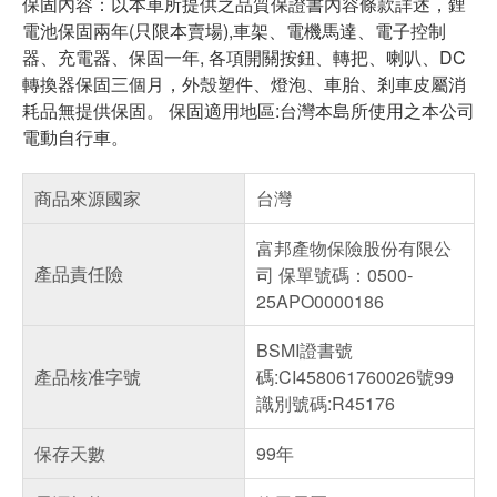
保固內容：以本車所提供之品質保證書內容條款詳述，鋰
電池保固兩年(只限本賣場),車架、電機馬達、電子控制
器、充電器、保固一年, 各項開關按鈕、轉把、喇叭、DC
轉換器保固三個月，外殼塑件、燈泡、車胎、剎車皮屬消
耗品無提供保固。 保固適用地區:台灣本島所使用之本公司
電動自行車。
商品來源國家
台灣
富邦產物保險股份有限公
產品責任險
司 保單號碼：0500-
25APO0000186
BSMI證書號
產品核准字號
碼:CI458061760026號99
識別號碼:R45176
保存天數
99年