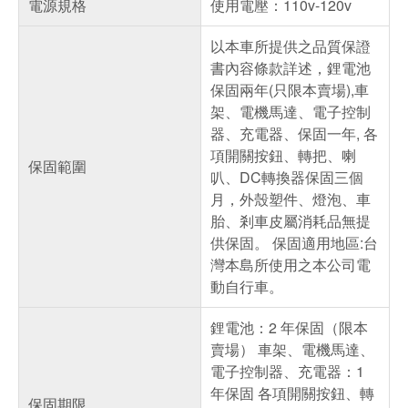
電源規格
使用電壓：110v-120v
以本車所提供之品質保證
書內容條款詳述，鋰電池
保固兩年(只限本賣場),車
架、電機馬達、電子控制
器、充電器、保固一年, 各
項開關按鈕、轉把、喇
保固範圍
叭、DC轉換器保固三個
月，外殼塑件、燈泡、車
胎、剎車皮屬消耗品無提
供保固。 保固適用地區:台
灣本島所使用之本公司電
動自行車。
鋰電池：2 年保固（限本
賣場） 車架、電機馬達、
電子控制器、充電器：1
年保固 各項開關按鈕、轉
保固期限