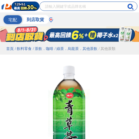
宅配
到店取貨
首頁
/ 飲料零食
/ 茶飲．咖啡
/ 綠茶．烏龍茶．其他茶飲
/ 其他茶類