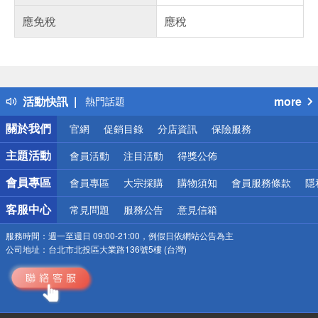
應免稅
應稅
偏遠地區配送
詐騙網頁！請小心！
得獎公告
活動快訊
more
熱門話題
銀行優惠
關於我們
官網
促銷目錄
分店資訊
保險服務
偏遠地區配送
詐騙網頁！請小心！
主題活動
會員活動
注目活動
得獎公佈
會員專區
會員專區
大宗採購
購物須知
會員服務條款
隱
客服中心
常見問題
服務公告
意見信箱
服務時間：
週一至週日 09:00-21:00，例假日依網站公告為主
公司地址：
台北市北投區大業路136號5樓 (台灣)