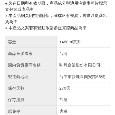
※ 製造日期與有效期限，商品成分與適用注意事項皆標示
於包裝或產品中
※ 本產品網頁因拍攝關係，圖檔略有差異，實際以廠商出
貨為主
※ 本產品文案若有變動敬請參照實際商品為準
容量
1480ml毫升
商品來源國家
台灣
國內負責廠商名稱
味丹企業股份有限公司
製造商地址
台中市沙鹿區興安路65號
保存天數
270天
保存溫層
常溫
應免稅
應稅