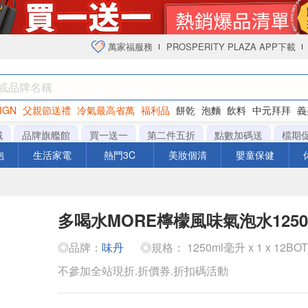
萬家福服務
PROSPERITY PLAZA APP下載
IGN
父親節送禮
冷氣最高省萬
福利品
餅乾
泡麵
飲料
中元拜拜
義
衛生紙
城
品牌旗艦館
買一送一
第二件五折
點數加碼送
檔期
泡
生活家電
熱門3C
美妝個清
嬰童保健
多喝水MORE檸檬風味氣泡水1250
◎品牌：
味丹
◎規格： 1250ml毫升 x 1 x 12BO
不參加全站現折.折價券.折扣碼活動