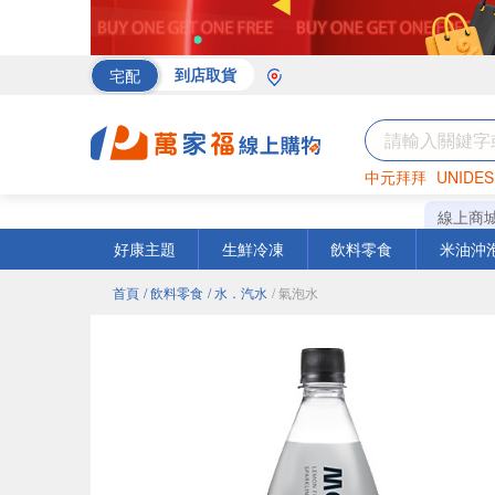
宅配
到店取貨
中元拜拜
UNIDES
海苔
巧克力
罐頭
線上商
好康主題
生鮮冷凍
飲料零食
米油沖
首頁
/ 飲料零食
/ 水．汽水
/ 氣泡水