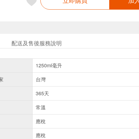
立即購買
加
配送及售後服務說明
1250ml毫升
家
台灣
365天
常溫
應稅
應稅