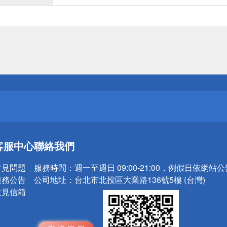
送
請小心！
送
客服中心
聯絡我們
請小心！
常見問題
服務時間：
週一至週日 09:00-21:00，例假日依網站
服務公告
公司地址：
台北市北投區大業路136號5樓 (台灣)
意見信箱