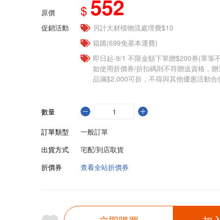
552
$
原價
促銷活動
另計大材積物流處理費$10
箱購(699免基本運費)
即日起-9/1 不限金額下單贈$200券(單
如使用折價券/折扣碼則不符贈送資格，
品滿$2,000可折，不得與其他優惠活動合
數量
訂單類型
一般訂單
出貨方式
宅配/到店取貨
折價券
查看全站折價券