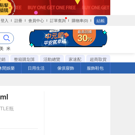
結帳
登入
註冊
會員中心
訂單查詢
購物車(0)
美
米
促銷
整箱購划算
活動總覽
家速配
超商取貨
休閒娛樂
日用生活
傢俱寢飾
服飾鞋包
ml
TTLE瓶