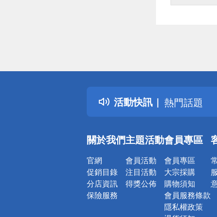
偏遠地區配
詐騙網頁！
得獎公告
活動快訊
熱門話題
銀行優惠
偏遠地區配
關於我們
主題活動
會員專區
詐騙網頁！
官網
會員活動
會員專區
促銷目錄
注目活動
大宗採購
分店資訊
得獎公佈
購物須知
保險服務
會員服務條款
隱私權政策