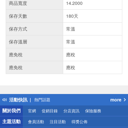
商品寬度
14.2000
保存天數
180天
保存方式
常溫
保存溫層
常溫
應免稅
應稅
應免稅
應稅
偏遠地區配送
詐騙網頁！請小心！
得獎公告
活動快訊
more
熱門話題
銀行優惠
關於我們
官網
促銷目錄
分店資訊
保險服務
偏遠地區配送
詐騙網頁！請小心！
主題活動
會員活動
注目活動
得獎公佈