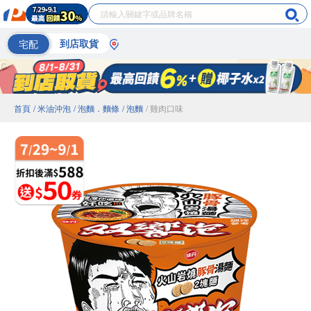
宅配
到店取貨
首頁
/ 米油沖泡
/ 泡麵．麵條
/ 泡麵
/ 雞肉口味