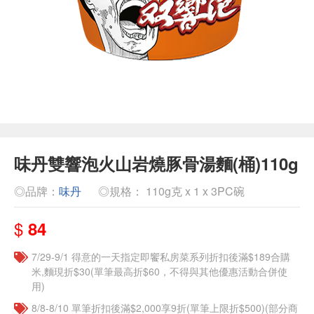
味丹雙響泡火山岩燒豚骨湯麵(桶)110g
◎品牌：
味丹
◎規格： 110g克 x 1 x 3PC碗
$
84
7/29-9/1 得意的一天指定即饗私房菜系列折扣後滿$189合購
米,麵現折$30(單筆最高折$60，不得與其他優惠活動合併使
用)
8/8-8/10 單筆折扣後滿$2,000享9折(單筆上限折$500)(部分商