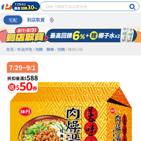
宅配
到店取貨
首頁
/ 米油沖泡
/ 泡麵．麵條
/ 泡麵
/ 豬肉口味