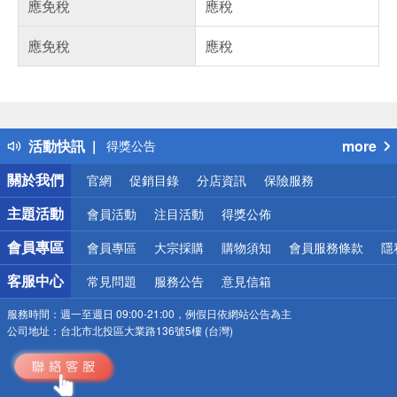
應免稅
應稅
應免稅
應稅
偏遠地區配送
詐騙網頁！請小心！
得獎公告
活動快訊
more
熱門話題
銀行優惠
關於我們
官網
促銷目錄
分店資訊
保險服務
偏遠地區配送
詐騙網頁！請小心！
主題活動
會員活動
注目活動
得獎公佈
會員專區
會員專區
大宗採購
購物須知
會員服務條款
隱
客服中心
常見問題
服務公告
意見信箱
服務時間：
週一至週日 09:00-21:00，例假日依網站公告為主
公司地址：
台北市北投區大業路136號5樓 (台灣)