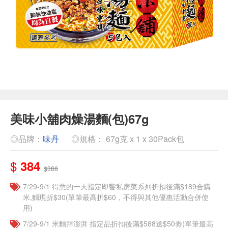
美味小舖肉燥湯麵(包)67g
◎品牌：
味丹
◎規格： 67g克 x 1 x 30Pack包
$
384
$388
7/29-9/1 得意的一天指定即饗私房菜系列折扣後滿$189合購
米,麵現折$30(單筆最高折$60，不得與其他優惠活動合併使
用)
7/29-9/1 米麵拜澎湃 指定品折扣後滿$588送$50劵(單筆最高