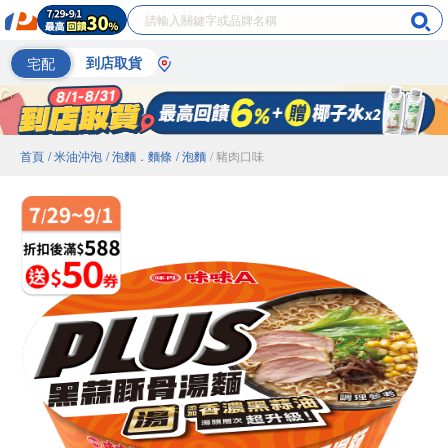
宅配
到店取貨
首頁
/ 米油沖泡
/ 泡麵．麵條
/ 泡麵
/ 豬肉口味