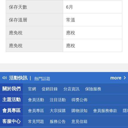
保存天數
6月
保存溫層
常溫
應免稅
應稅
應免稅
應稅
偏遠地區配送
詐騙網頁！請小心！
得獎公告
活動快訊
more
熱門話題
銀行優惠
關於我們
官網
促銷目錄
分店資訊
保險服務
偏遠地區配送
詐騙網頁！請小心！
主題活動
會員活動
注目活動
得獎公佈
會員專區
會員專區
大宗採購
購物須知
會員服務條款
隱
客服中心
常見問題
服務公告
意見信箱