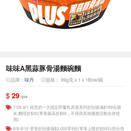
味味A黑蒜豚骨湯麵碗麵
◎品牌：
味丹
◎規格： 99g克 x 1 x 1Bowl碗
$
29
$34
7/29-9/1 得意的一天指定即饗私房菜系列折扣後滿$189合購
米,麵現折$30(單筆最高折$60，不得與其他優惠活動合併使
用)
8/8-8/10 單筆折扣後滿$2,000享9折(單筆上限折$500)(部分商