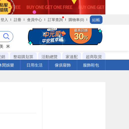
結帳
登入
註冊
會員中心
訂單查詢
購物車(0)
美
米
促銷
整箱購划算
活動總覽
家速配
超商取貨
休閒娛樂
日用生活
傢俱寢飾
服飾鞋包