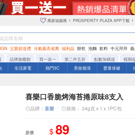
萬家福服務
PROSPERITY PLAZA APP下載
IGN
父親節送禮
冷氣最高省萬
福利品
餅乾
泡麵
飲料
中元拜拜
義
衛生紙
城
品牌旗艦館
買一送一
第二件五折
點數加碼送
檔期
泡
生活家電
熱門3C
美妝個清
嬰童保健
喜樂口香脆烤海苔捲原味8支入
◎品牌：
喜樂
◎規格： 24g克 x 1 x 1PC包
89
$
原價