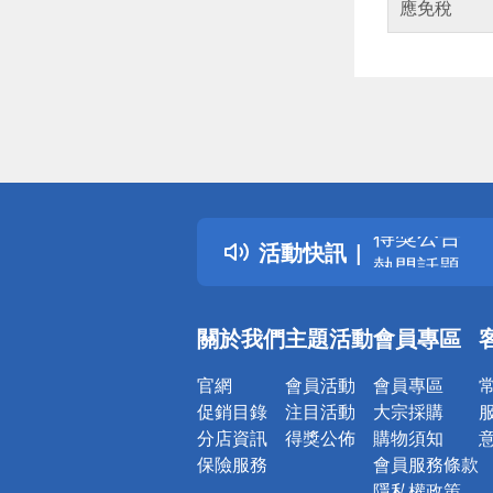
應免稅
偏遠地區配
詐騙網頁！
得獎公告
活動快訊
熱門話題
銀行優惠
偏遠地區配
關於我們
主題活動
會員專區
詐騙網頁！
官網
會員活動
會員專區
促銷目錄
注目活動
大宗採購
分店資訊
得獎公佈
購物須知
保險服務
會員服務條款
隱私權政策