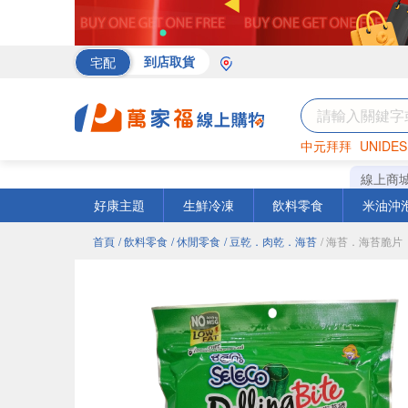
宅配
到店取貨
中元拜拜
UNIDES
海苔
巧克力
罐頭
線上商
好康主題
生鮮冷凍
飲料零食
米油沖
首頁
/ 飲料零食
/ 休閒零食
/ 豆乾．肉乾．海苔
/ 海苔．海苔脆片