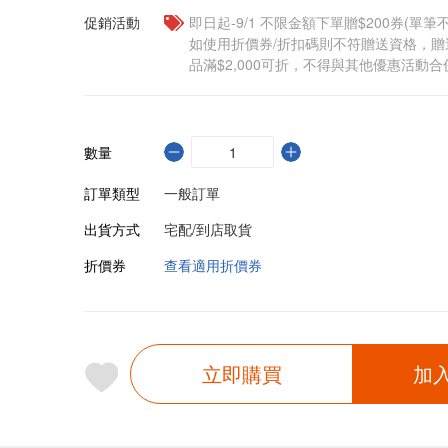
促銷活動
即日起-9/1 不限金額下單贈$200券(單
如使用折價券/折扣碼則不符贈送資格，
品滿$2,000可折，不得與其他優惠活動合
數量
訂單類型
一般訂單
出貨方式
宅配/到店取貨
折價券
查看適用折價券
立即購買
加