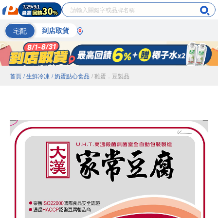
宅配
到店取貨
首頁
/ 生鮮冷凍
/ 奶蛋點心食品
/ 雞蛋．豆製品