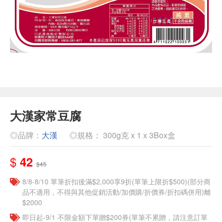
大漢家常豆腐
◎品牌：
大漢
◎規格： 300g克 x 1 x 3Box盒
$
42
$45
8/8-8/10 單筆折扣後滿$2,000享9折(單筆上限折$500)(部分商
品不適用，不得與其他促銷活動/加價購/折價券/折扣碼併用)離
$2000
即日起-9/1 不限金額下單贈$200券(單筆不累贈，請注意訂單