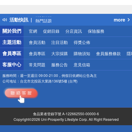
偏遠地區配送
詐騙網頁！請小心！
得獎公告
活動快訊
more
熱門話題
銀行優惠
關於我們
官網
促銷目錄
分店資訊
保險服務
偏遠地區配送
詐騙網頁！請小心！
主題活動
會員活動
注目活動
得獎公佈
會員專區
會員專區
大宗採購
購物須知
會員服務條款
隱
客服中心
常見問題
服務公告
意見信箱
服務時間：
週一至週日 09:00-21:00，例假日依網站公告為主
公司地址：
台北市北投區大業路136號5樓 (台灣)
食品業者登錄字號 A-122662550-00000-6
Copyright©2026 Uni-Prosperity Lifestyle Corp. All Right Reserved