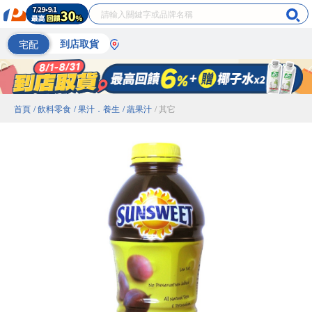
宅配
到店取貨
首頁
/ 飲料零食
/ 果汁．養生
/ 蔬果汁
/ 其它