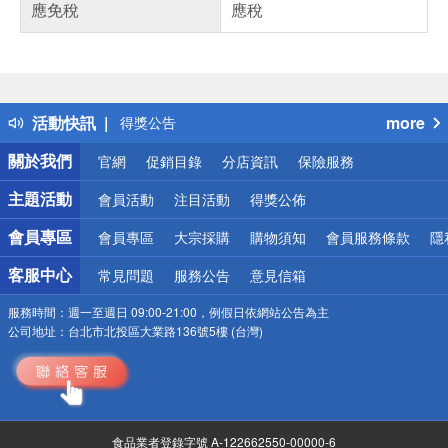
應免稅
應稅
偏遠地區配送
詐騙網頁！請小心！
得獎公告
活動快訊
more
熱門話題
關於我們
銀行優惠
官網
促銷目錄
分店資訊
保險服務
偏遠地區配送
主題活動
會員活動
注目活動
得獎公佈
詐騙網頁！請小心！
會員專區
會員專區
大宗採購
購物須知
會員服務條款
隱
客服中心
常見問題
服務公告
意見信箱
服務時間：
週一至週日 09:00-21:00，例假日依網站公告為主
公司地址：
台北市北投區大業路136號5樓 (台灣)
食品業者登錄字號 A-122662550-00000-6