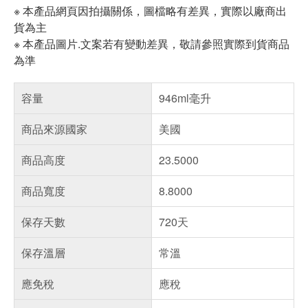
※ 本產品網頁因拍攝關係，圖檔略有差異，實際以廠商出
貨為主
※ 本產品圖片.文案若有變動差異，敬請參照實際到貨商品
為準
容量
946ml毫升
商品來源國家
美國
商品高度
23.5000
商品寬度
8.8000
保存天數
720天
保存溫層
常溫
應免稅
應稅