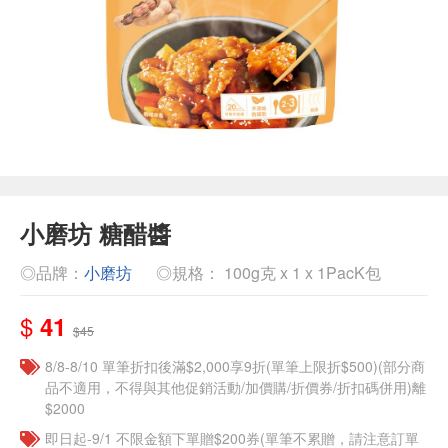
小磨坊 糖醋醬
◎品牌：
小磨坊
◎規格： 100g克 x 1 x 1PacK包
$
41
$45
8/8-8/10 單筆折扣後滿$2,000享9折(單筆上限折$500)(部分商
品不適用，不得與其他促銷活動/加價購/折價券/折扣碼併用)離
$2000
即日起-9/1 不限金額下單贈$200券(單筆不累贈，請注意訂單