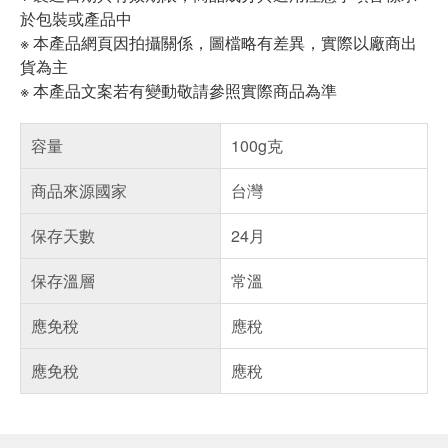
於包裝或產品中
※ 本產品網頁因拍攝關係，圖檔略有差異，實際以廠商出
貨為主
※ 本產品文案若有變動敬請參照實際商品為準
容量
100g克
商品來源國家
台灣
保存天數
24月
保存溫層
常溫
應免稅
應稅
應免稅
應稅
偏遠地區配送
詐騙網頁！請小心！