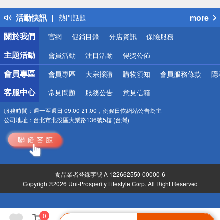
得獎公告
活動快訊
more
熱門話題
銀行優惠
關於我們
官網
促銷目錄
分店資訊
保險服務
偏遠地區配送
詐騙網頁！請小心！
主題活動
會員活動
注目活動
得獎公佈
會員專區
會員專區
大宗採購
購物須知
會員服務條款
隱
客服中心
常見問題
服務公告
意見信箱
服務時間：
週一至週日 09:00-21:00，例假日依網站公告為主
公司地址：
台北市北投區大業路136號5樓 (台灣)
食品業者登錄字號 A-122662550-00000-6
Copyright©2026 Uni-Prosperity Lifestyle Corp. All Right Reserved
0