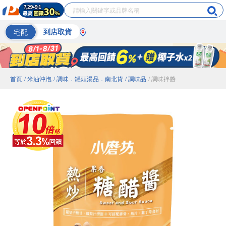
宅配
到店取貨
首頁
/ 米油沖泡
/ 調味．罐頭湯品．南北貨
/ 調味品
/ 調味拌醬