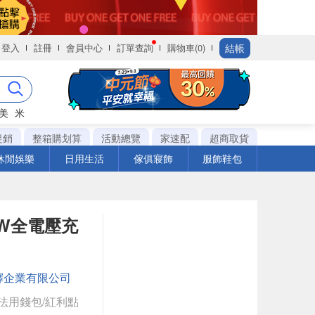
結帳
登入
註冊
會員中心
訂單查詢
購物車(0)
美
米
促銷
整箱購划算
活動總覽
家速配
超商取貨
休閒娛樂
日用生活
傢俱寢飾
服飾鞋包
5W全電壓充
鐸企業有限公司
法用錢包/紅利點