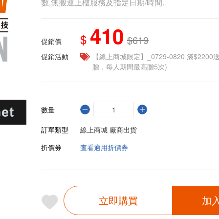
數,無搬運上樓服務及指定日期/時間.
410
$
$619
促銷價
促銷活動
【線上商城限定】_0729-0820 滿$2200
贈，每人期間最高贈5次)
數量
訂單類型
線上商城 廠商出貨
折價券
查看適用折價券
立即購買
加