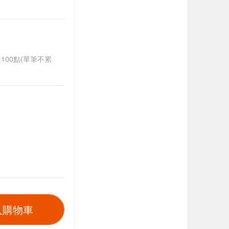
送100點(單筆不累
入購物車