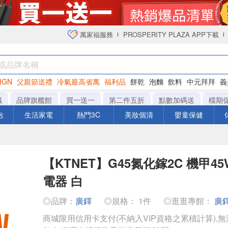
萬家福服務
PROSPERITY PLAZA APP下載
IGN
父親節送禮
冷氣最高省萬
福利品
餅乾
泡麵
飲料
中元拜拜
義
衛生紙
城
品牌旗艦館
買一送一
第二件五折
點數加碼送
檔期
泡
生活家電
熱門3C
美妝個清
嬰童保健
【KTNET】G45氮化鎵2C 機甲4
電器 白
◎品牌：
廣鐸
◎規格： 1件
◎逛逛專館：
廣
商城限用信用卡支付(不納入VIP資格之累積計算),無