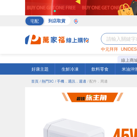
宅配
到店取貨
中元拜拜
UNIDES
海苔
巧克力
罐頭
線上商
好康主題
生鮮冷凍
飲料零食
米油沖
首頁
/ 熱門3C
/ 手機．通訊．週邊
/ 配件．周邊