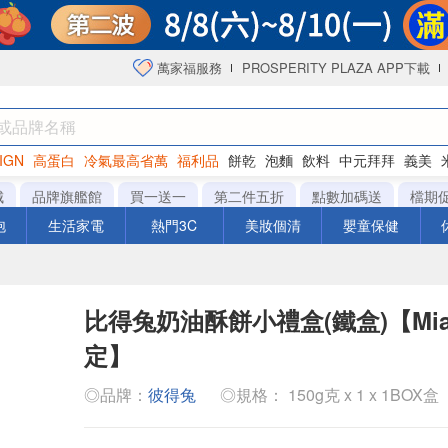
萬家福服務
PROSPERITY PLAZA APP下載
IGN
高蛋白
冷氣最高省萬
福利品
餅乾
泡麵
飲料
中元拜拜
義美
海苔
城
品牌旗艦館
買一送一
第二件五折
點數加碼送
檔期
泡
生活家電
熱門3C
美妝個清
嬰童保健
比得兔奶油酥餅小禮盒(鐵盒)【Mia 
定】
◎品牌：
彼得兔
◎規格： 150g克 x 1 x 1BOX盒