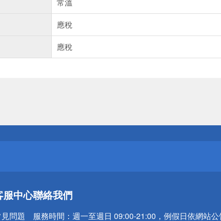
常溫
應稅
應稅
送
請小心！
送
客服中心
聯絡我們
請小心！
常見問題
服務時間：
週一至週日 09:00-21:00，例假日依網站