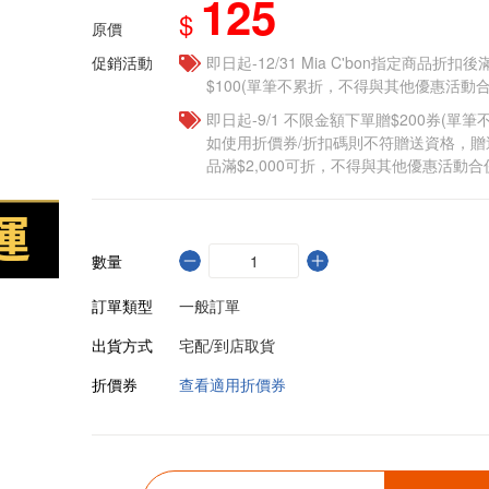
125
$
原價
促銷活動
即日起-12/31 Mia C'bon指定商品折扣後滿
$100(單筆不累折，不得與其他優惠活動合
即日起-9/1 不限金額下單贈$200券(單
如使用折價券/折扣碼則不符贈送資格，
品滿$2,000可折，不得與其他優惠活動合
數量
訂單類型
一般訂單
出貨方式
宅配/到店取貨
折價券
查看適用折價券