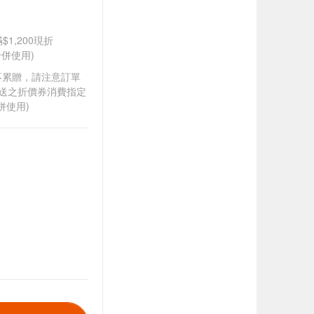
$1,200現折
併使用)
筆不累贈，請注意訂單
贈送之折價券消費指定
併使用)