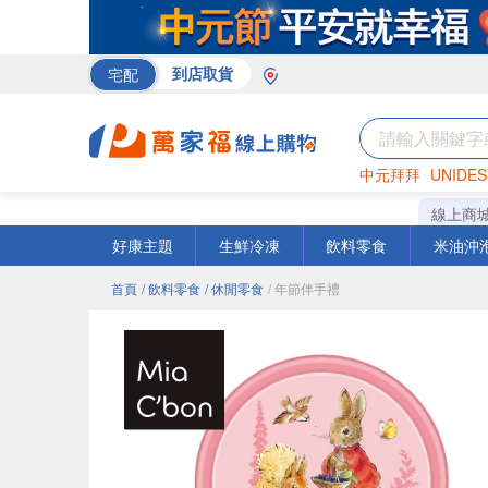
宅配
到店取貨
中元拜拜
UNIDES
巧克力
罐頭
咖啡
線上商
好康主題
生鮮冷凍
飲料零食
米油沖
首頁
/ 飲料零食
/ 休閒零食
/ 年節伴手禮