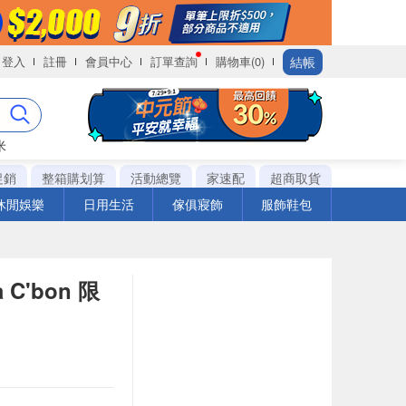
結帳
登入
註冊
會員中心
訂單查詢
購物車(0)
米
促銷
整箱購划算
活動總覽
家速配
超商取貨
休閒娛樂
日用生活
傢俱寢飾
服飾鞋包
C'bon 限