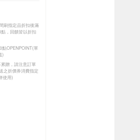
).牙間刷指定品折扣後滿
100點，回饋皆以折扣
OPENPOINT(單
)
筆不累贈，請注意訂單
贈送之折價券消費指定
併使用)