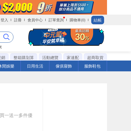
結帳
登入
註冊
會員中心
訂單查詢
購物車(0)
米
促銷
整箱購划算
活動總覽
家速配
超商取貨
休閒娛樂
日用生活
傢俱寢飾
服飾鞋包
與買一送一多件優