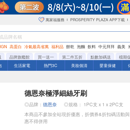
萬家福服務
PROSPERITY PLAZA APP下載
IGN
高蛋白
冷氣最高省萬
福利品
餅乾
泡麵
飲料
中元拜拜
義美
海苔
城
品牌旗艦館
買一送一
第二件五折
點數加碼送
檔期
泡
生活家電
熱門3C
美妝個清
嬰童保健
德恩奈極淨細絲牙刷
◎品牌：
德恩奈
◎規格： 1PC支 x 1 x 2PC支
本商品不參加全站現折優惠，折價券&折扣碼活動
惠不得併用