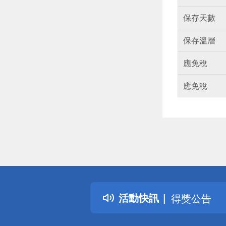
保存天數
保存溫層
應免稅
應免稅
偏遠地區配
詐騙網頁！
得獎公告
活動快訊
熱門話題
銀行優惠