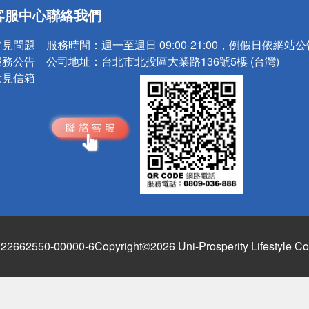
送
客服中心
聯絡我們
請小心！
常見問題
服務時間：
週一至週日 09:00-21:00，例假日依網站
服務公告
公司地址：
台北市北投區大業路136號5樓 (台灣)
意見信箱
662550-00000-6
Copyright©2026 Uni-Prosperity Lifestyle Co