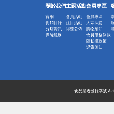
偏遠地區配
關於我們
主題活動
會員專區
詐騙網頁！
官網
會員活動
會員專區
促銷目錄
注目活動
大宗採購
分店資訊
得獎公佈
購物須知
保險服務
會員服務條款
隱私權政策
退貨須知
食品業者登錄字號 A-122