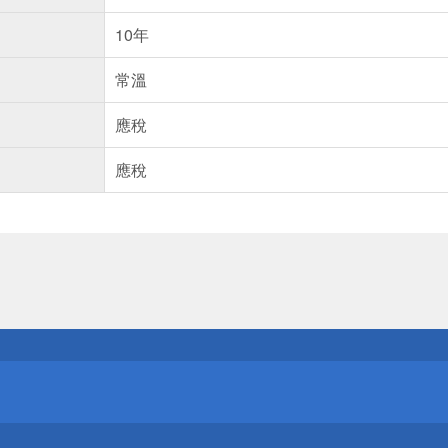
10年
常溫
應稅
應稅
送
請小心！