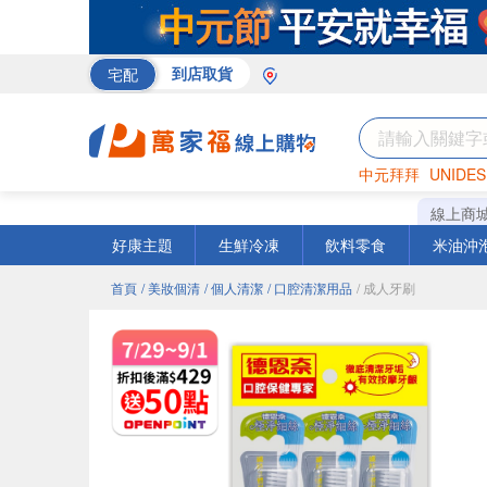
宅配
到店取貨
中元拜拜
UNIDES
巧克力
罐頭
咖啡
線上商
好康主題
生鮮冷凍
飲料零食
米油沖
首頁
/ 美妝個清
/ 個人清潔
/ 口腔清潔用品
/ 成人牙刷