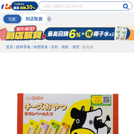
宅配
到店取貨
首頁
/ 飲料零食
/ 休閒零食
/ 豆乾．肉乾．海苔
/ 魷魚絲