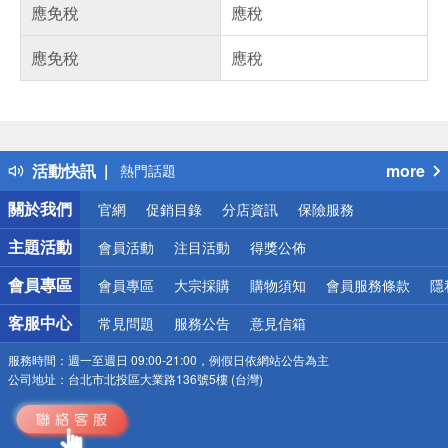
應免稅
應稅
應免稅
應稅
偏遠地區配送
詐騙網頁！請小心！
得獎公告
活動快訊
more
熱門話題
銀行優惠
關於我們
官網
促銷目錄
分店資訊
保險服務
偏遠地區配送
詐騙網頁！請小心！
主題活動
會員活動
注目活動
得獎公佈
會員專區
會員專區
大宗採購
購物須知
會員服務條款
隱
客服中心
常見問題
服務公告
意見信箱
服務時間：
週一至週日 09:00-21:00，例假日依網站公告為主
公司地址：
台北市北投區大業路136號5樓 (台灣)