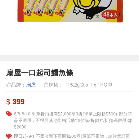
扇屋一口起司鱈魚條
◎品牌：
扇屋
◎規格： 115.2g克 x 1 x 1PC包
$
399
8/8-8/10 單筆折扣後滿$2,000享9折(單筆上限折$500)(部分商
品不適用，不得與其他促銷活動/加價購/折價券/折扣碼併用)離
$2000
即日起-9/1 不限金額下單贈$200券(單筆不累贈，請注意訂單