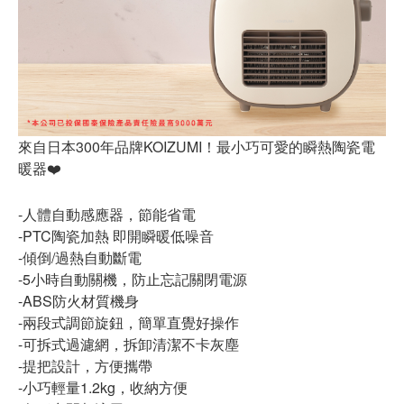
來自日本300年品牌KOIZUMI！最小巧可愛的瞬熱陶瓷電
暖器❤️
-人體自動感應器，節能省電
-PTC陶瓷加熱 即開瞬暖低噪音
-傾倒/過熱自動斷電
-5小時自動關機，防止忘記關閉電源
-ABS防火材質機身
-兩段式調節旋鈕，簡單直覺好操作
-可拆式過濾網，拆卸清潔不卡灰塵
-提把設計，方便攜帶
-小巧輕量1.2kg，收納方便