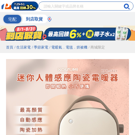
宅配
到店取貨
首頁
/ 生活家電
/ 季節家電
/ 電暖氣．電毯．烘被機
/ 商城限定