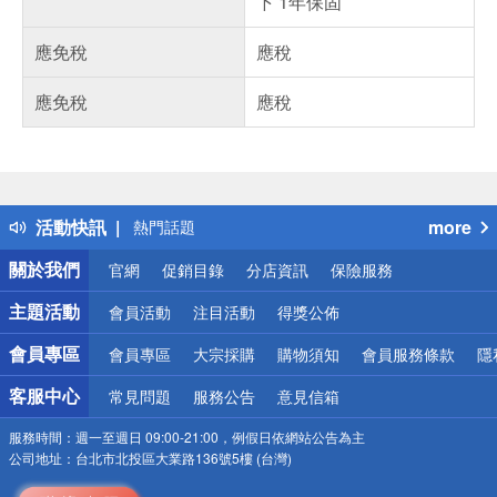
下 1年保固
應免稅
應稅
應免稅
應稅
偏遠地區配送
詐騙網頁！請小心！
得獎公告
活動快訊
more
熱門話題
銀行優惠
關於我們
官網
促銷目錄
分店資訊
保險服務
偏遠地區配送
詐騙網頁！請小心！
主題活動
會員活動
注目活動
得獎公佈
會員專區
會員專區
大宗採購
購物須知
會員服務條款
隱
客服中心
常見問題
服務公告
意見信箱
服務時間：
週一至週日 09:00-21:00，例假日依網站公告為主
公司地址：
台北市北投區大業路136號5樓 (台灣)