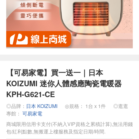
【可易家電】買一送一｜日本
KOIZUMI 迷你人體感應陶瓷電暖器
KPH-G621-CE
◎品牌：
日本 KOIZUMI
◎規格： 1台 x 1件
◎逛逛
專館：
可易家電
商城限用信用卡支付(不納入VIP資格之累積計算),無法用錢
包/紅利點數,無搬運上樓服務及指定日期/時間.