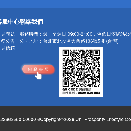
送
客服中心
聯絡我們
請小心！
常見問題
服務時間：
週一至週日 09:00-21:00，例假日依網站
服務公告
公司地址：
台北市北投區大業路136號5樓 (台灣)
意見信箱
662550-00000-6
Copyright©2026 Uni-Prosperity Lifestyle Co