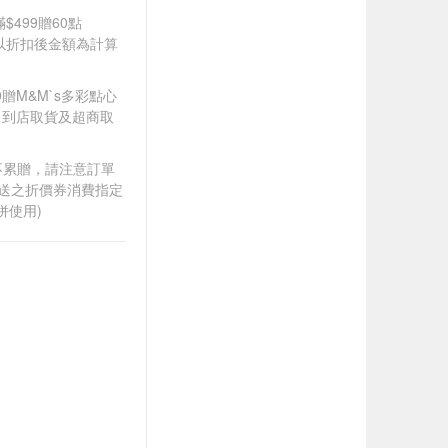
$499贈60點
饋皆以折扣後金額為計算
99贈M&M`s多彩點心
；到店取貨及超商取
筆不累贈，請注意訂單
贈送之折價券消費指定
併使用)