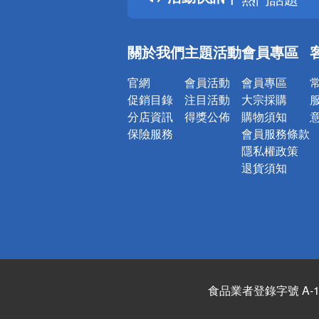
銀行優惠
偏遠地區配
關於我們
主題活動
會員專區
詐騙網頁！
官網
會員活動
會員專區
促銷目錄
注目活動
大宗採購
分店資訊
得獎公佈
購物須知
保險服務
會員服務條款
隱私權政策
退貨須知
食品業者登錄字號 A-122