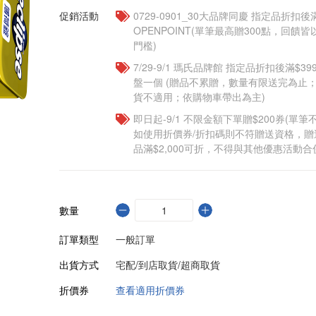
促銷活動
0729-0901_30大品牌同慶 指定品折扣後滿
OPENPOINT(單筆最高贈300點，回
門檻)
7/29-9/1 瑪氏品牌館 指定品折扣後滿$3
盤一個​ (贈品不累贈，數量有限送完為止
貨不適用；依購物車帶出為主)
即日起-9/1 不限金額下單贈$200券(單
如使用折價券/折扣碼則不符贈送資格，
品滿$2,000可折，不得與其他優惠活動合
數量
訂單類型
一般訂單
出貨方式
宅配/到店取貨/超商取貨
折價券
查看適用折價券