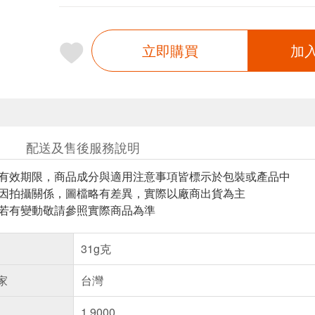
立即購買
加
配送及售後服務說明
與有效期限，商品成分與適用注意事項皆標示於包裝或產品中
頁因拍攝關係，圖檔略有差異，實際以廠商出貨為主
案若有變動敬請參照實際商品為準
31g克
家
台灣
1.9000