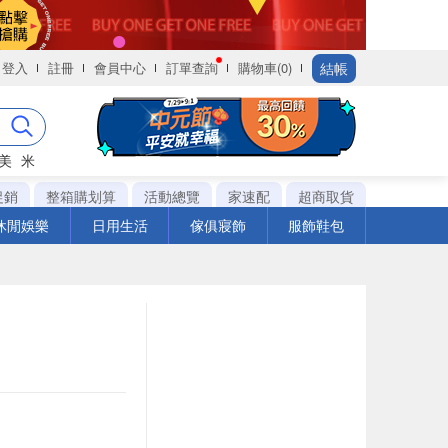
結帳
登入
註冊
會員中心
訂單查詢
購物車(0)
美
米
促銷
整箱購划算
活動總覽
家速配
超商取貨
休閒娛樂
日用生活
傢俱寢飾
服飾鞋包