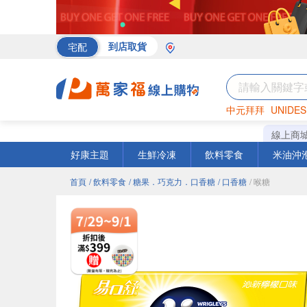
宅配
到店取貨
中元拜拜
UNIDES
海苔
巧克力
罐頭
線上商
好康主題
生鮮冷凍
飲料零食
米油沖
首頁
/ 飲料零食
/ 糖果．巧克力．口香糖
/ 口香糖
/ 喉糖