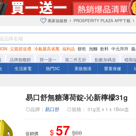
萬家福服務
PROSPERITY PLAZA APP下載
IGN
父親節送禮
冷氣最高省萬
福利品
餅乾
泡麵
飲料
中元拜拜
義
衛生紙
城
品牌旗艦館
買一送一
第二件五折
點數加碼送
檔期
泡
生活家電
熱門3C
美妝個清
嬰童保健
易口舒無糖薄荷錠-沁新檸檬31g
◎品牌：
易口舒
◎規格： 31g克 x 1 x 1Box盒
57
$
$68
促銷價