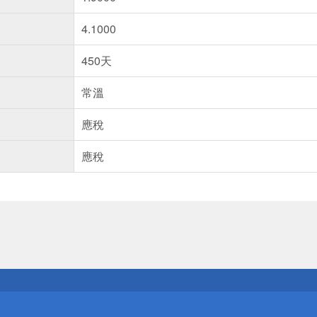
4.1000
450天
常溫
應稅
應稅
送
請小心！