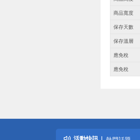
商品寬度
保存天數
保存溫層
應免稅
應免稅
偏遠地區配
詐騙網頁！
得獎公告
活動快訊
熱門話題