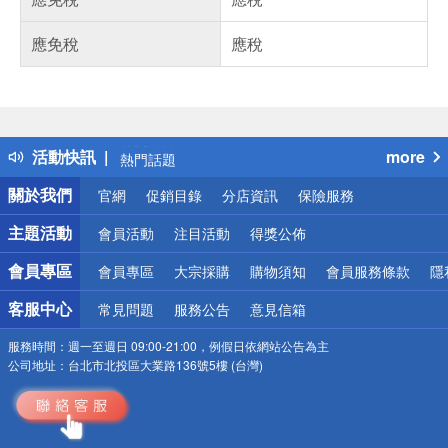
應免稅
應稅
偏遠地區配送
詐騙網頁！請小心！
得獎公告
活動快訊
more
熱門話題
銀行優惠
關於我們
官網
促銷目錄
分店資訊
保險服務
偏遠地區配送
詐騙網頁！請小心！
主題活動
會員活動
注目活動
得獎公佈
會員專區
會員專區
大宗採購
購物須知
會員服務條款
隱
客服中心
常見問題
服務公告
意見信箱
服務時間：
週一至週日 09:00-21:00，例假日依網站公告為主
公司地址：
台北市北投區大業路136號5樓 (台灣)