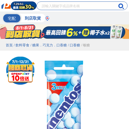
宅配
到店取貨
首頁
/ 飲料零食
/ 糖果．巧克力．口香糖
/ 口香糖
/ 喉糖