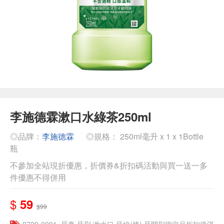
李施德霖漱口水綠茶250ml
◎品牌：
李施德霖
◎規格： 250ml毫升 x 1 x 1Bottle
瓶
不參加全站現折優惠，折價券&折扣碼活動與買一送一多
件優惠不得併用
$
59
$99