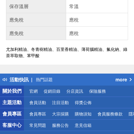
保存溫層
常溫
應免稅
應稅
應免稅
應稅
尤加利精油、冬青樹精油、百里香精油、薄荷腦精油、氟化納、綠
茶萃取物、苯甲酸
偏遠地區配送
詐騙網頁！請小心！
得獎公告
活動快訊
more
熱門話題
銀行優惠
關於我們
官網
促銷目錄
分店資訊
保險服務
偏遠地區配送
詐騙網頁！請小心！
主題活動
會員活動
注目活動
得獎公佈
會員專區
會員專區
大宗採購
購物須知
會員服務條款
隱
客服中心
常見問題
服務公告
意見信箱