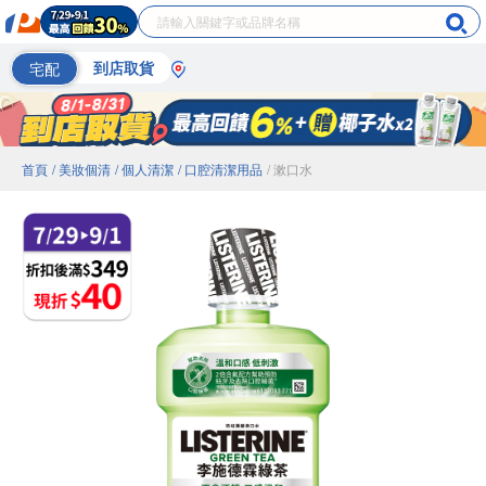
宅配
到店取貨
首頁
/ 美妝個清
/ 個人清潔
/ 口腔清潔用品
/ 漱口水