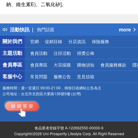
鈉、維生素E)、二氧化矽]。
偏遠地區配送
詐騙網頁！請小心！
得獎公告
活動快訊
more
熱門話題
銀行優惠
關於我們
官網
促銷目錄
分店資訊
保險服務
偏遠地區配送
詐騙網頁！請小心！
主題活動
會員活動
注目活動
得獎公佈
會員專區
會員專區
大宗採購
購物須知
會員服務條款
隱
客服中心
常見問題
服務公告
意見信箱
服務時間：
週一至週日 09:00-21:00，例假日依網站公告為主
公司地址：
台北市北投區大業路136號5樓 (台灣)
食品業者登錄字號 A-122662550-00000-6
Copyright©2026 Uni-Prosperity Lifestyle Corp. All Right Reserved