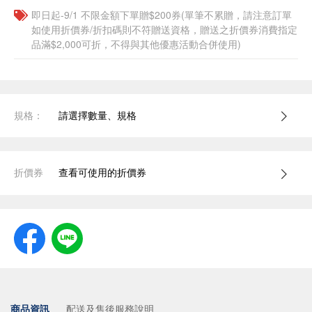
即日起-9/1 不限金額下單贈$200券(單筆不累贈，請注意訂單
如使用折價券/折扣碼則不符贈送資格，贈送之折價券消費指定
品滿$2,000可折，不得與其他優惠活動合併使用)
規格：
請選擇數量、規格
折價券
查看可使用的折價券
商品資訊
配送及售後服務說明