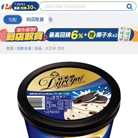
宅配
到店取貨
首頁
/ 生鮮冷凍
/ 冰品
/ 冰淇淋 雪糕