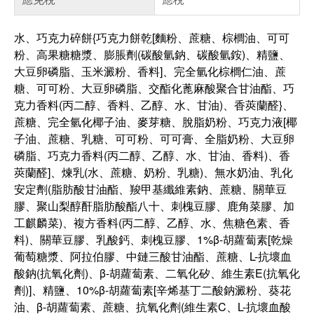
水、巧克力碎餅{巧克力餅乾[麵粉、蔗糖、棕櫚油、可可
粉、高果糖糖漿、膨脹劑(碳酸氫鈉、碳酸氫銨)、精鹽、
大豆卵磷脂、玉米澱粉、香料]、完全氫化棕櫚仁油、蔗
糖、可可粉、大豆卵磷脂、交酯化蓖麻酸聚合甘油酯、巧
克力香料(丙二醇、香料、乙醇、水、甘油)、香莢蘭醛}、
蔗糖、完全氫化椰子油、麥芽糖、脫脂奶粉、巧克力液[椰
子油、蔗糖、乳糖、可可粉、可可膏、全脂奶粉、大豆卵
磷脂、巧克力香料(丙二醇、乙醇、水、甘油、香料)、香
莢蘭醛]、煉乳(水、蔗糖、奶粉、乳糖)、無水奶油、乳化
安定劑(脂肪酸甘油酯、羧甲基纖維素鈉、蔗糖、關華豆
膠、聚山梨醇酐脂肪酸酯八十、刺槐豆膠、鹿角菜膠、加
工麒麟菜)、複方香料(丙二醇、乙醇、水、焦糖色素、香
料)、關華豆膠、乳酸鈣、刺槐豆膠、1%β-胡蘿蔔素[乾燥
葡萄糖漿、阿拉伯膠、中鏈三酸甘油酯、蔗糖、L-抗壞血
酸鈉(抗氧化劑)、β-胡蘿蔔素、二氧化矽、維生素E(抗氧化
劑)]、精鹽、10%β-胡蘿蔔素[辛烯基丁二酸鈉澱粉、葵花
油、β-胡蘿蔔素、蔗糖、抗氧化劑(維生素C、L-抗壞血酸