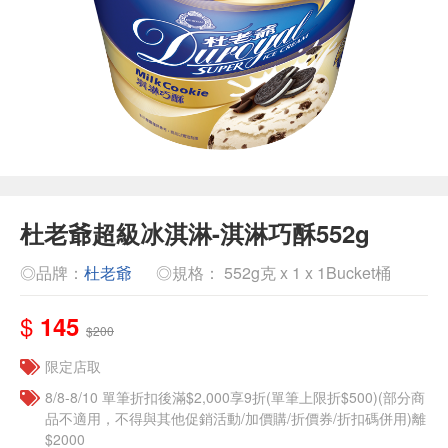
杜老爺超級冰淇淋-淇淋巧酥552g
◎品牌：
杜老爺
◎規格： 552g克 x 1 x 1Bucket桶
$
145
$200
限定店取
8/8-8/10 單筆折扣後滿$2,000享9折(單筆上限折$500)(部分商
品不適用，不得與其他促銷活動/加價購/折價券/折扣碼併用)離
$2000