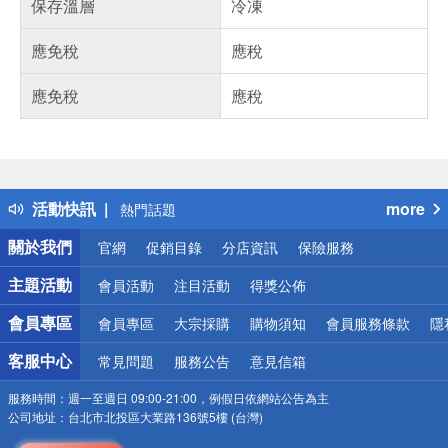
保存溫層
冷凍
應免稅
應稅
應免稅
應稅
偏遠地區配送
詐騙網頁！請小心！
得獎公告
活動快訊
more
熱門話題
銀行優惠
關於我們
官網
促銷目錄
分店資訊
保險服務
偏遠地區配送
詐騙網頁！請小心！
主題活動
會員活動
注目活動
得獎公佈
會員專區
會員專區
大宗採購
購物須知
會員服務條款
隱
客服中心
常見問題
服務公告
意見信箱
服務時間：
週一至週日 09:00-21:00，例假日依網站公告為主
公司地址：
台北市北投區大業路136號5樓 (台灣)