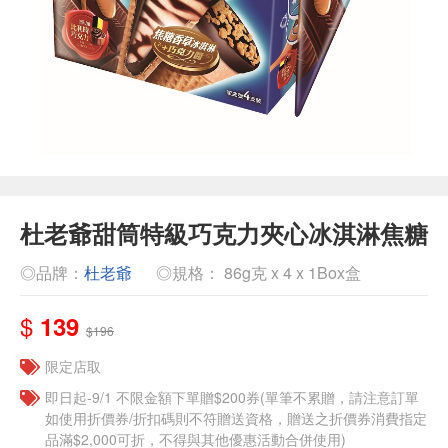
杜老爺甜筒特級巧克力夾心冰淇淋焦糖
◎品牌：
杜老爺
◎規格： 86g克 x 4 x 1Box盒
$
139
$196
限定店取
即日起-9/1 不限金額下單贈$200券(單筆不累贈，請注意訂單
如使用折價券/折扣碼則不符贈送資格，贈送之折價券消費指定
品滿$2,000可折，不得與其他優惠活動合併使用)