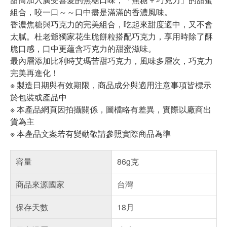
組合，咬一口～～口中盡是滿滿的香濃風味。
香濃焦糖與巧克力的完美組合，吃起來甜度適中，又不會
太膩。杜老爺獨家花生脆餅粒搭配巧克力，享用時除了酥
脆口感，口中更蘊含巧克力的甜蜜滋味。
最內層添加比利時艾瑪苦甜巧克力，風味多層次，巧克力
完美再進化！
※ 製造日期與有效期限，商品成分與適用注意事項皆標示
於包裝或產品中
※ 本產品網頁因拍攝關係，圖檔略有差異，實際以廠商出
貨為主
※ 本產品文案若有變動敬請參照實際商品為準
容量
86g克
商品來源國家
台灣
保存天數
18月