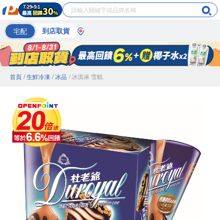
宅配
到店取貨
首頁
/ 生鮮冷凍
/ 冰品
/ 冰淇淋 雪糕