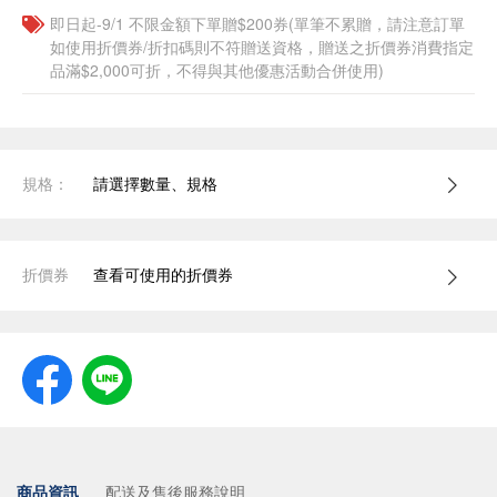
即日起-9/1 不限金額下單贈$200券(單筆不累贈，請注意訂單
如使用折價券/折扣碼則不符贈送資格，贈送之折價券消費指定
品滿$2,000可折，不得與其他優惠活動合併使用)
規格：
請選擇數量、規格
折價券
查看可使用的折價券
商品資訊
配送及售後服務說明