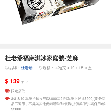
杜老爺福麻淇冰家庭號-芝麻
◎品牌：
杜老爺
◎規格： 42g克 x 10 x 1Box盒
$
139
$150
限定店取
8/8-8/10 單筆折扣後滿$2,000享9折(單筆上限折$500)(部分商
品不適用，不得與其他促銷活動/加價購/折價券/折扣碼併用)離
$2000