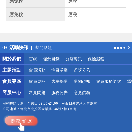
應免稅
應稅
應免稅
應稅
偏遠地區配送
詐騙網頁！請小心！
得獎公告
活動快訊
more
熱門話題
銀行優惠
關於我們
官網
促銷目錄
分店資訊
保險服務
偏遠地區配送
詐騙網頁！請小心！
主題活動
會員活動
注目活動
得獎公佈
會員專區
會員專區
大宗採購
購物須知
會員服務條款
隱
客服中心
常見問題
服務公告
意見信箱
服務時間：
週一至週日 09:00-21:00，例假日依網站公告為主
公司地址：
台北市北投區大業路136號5樓 (台灣)