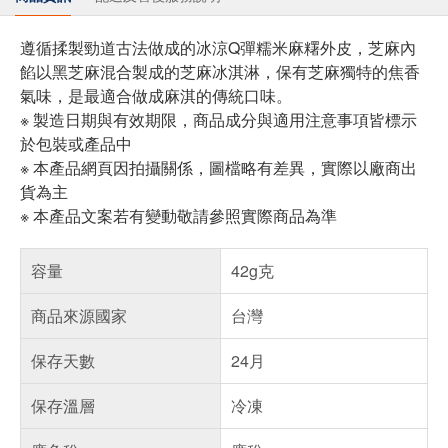
遵循揉製勁道古法做成的冰涼Q彈糯米麻糬外皮，芝麻內
餡以黑芝麻混合製成的芝麻冰淇淋，保有芝麻獨特的焦香
氣味，是最適合做成麻淇的傳統口味。
※ 製造日期與有效期限，商品成分與適用注意事項皆標示
於包裝或產品中
※ 本產品網頁因拍攝關係，圖檔略有差異，實際以廠商出
貨為主
※ 本產品文案若有變動敬請參照實際商品為準
容量
42g克
商品來源國家
台灣
保存天數
24月
保存溫層
冷凍