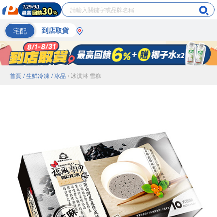
宅配
到店取貨
首頁
/ 生鮮冷凍
/ 冰品
/ 冰淇淋 雪糕