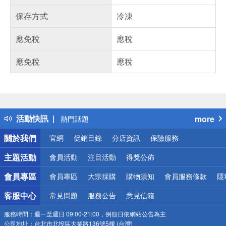
保存方式
冷凍
應免稅
應稅
應免稅
應稅
偏遠地區配送
詐騙網頁！請小心！
得獎公告
活動快訊
more
熱門話題
銀行優惠
關於我們
官網
促銷目錄
分店資訊
保險服務
偏遠地區配送
詐騙網頁！請小心！
主題活動
會員活動
注目活動
得獎公佈
會員專區
會員專區
大宗採購
購物須知
會員服務條款
隱
客服中心
常見問題
服務公告
意見信箱
服務時間：
週一至週日 09:00-21:00，例假日依網站公告為主
公司地址：
台北市北投區大業路136號5樓 (台灣)