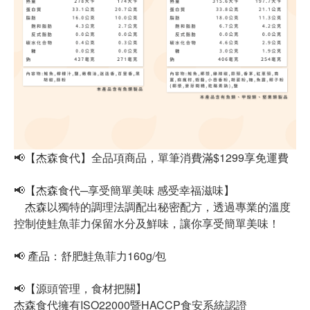
📢【杰森食代】全品項商品，單筆消費滿$1299享免運費
📢【杰森食代─享受簡單美味 感受幸福滋味】
杰森以獨特的調理法調配出秘密配方，透過專業的溫度
控制使鮭魚菲力保留水分及鮮味，讓你享受簡單美味！
📢 產品：舒肥鮭魚菲力160g/包
📢【源頭管理，食材把關】
杰森食代擁有ISO22000暨HACCP食安系統認證