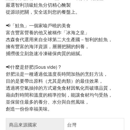
嚴選智利頂級鮭魚分切精心醃製
從源頭把關，安全送到您的餐盤上。
📢「鮭魚」一個家喻戶曉的美食
富含豐富營養的他又被稱作「冰海之皇」
杰森食代選用來自全球第二大生產國－智利的鮭魚，
擁有豐富的海洋資源，層層把關的飼養，
捕撈後立刻急速冷凍確保肉質的細膩。
📢什麼是舒肥(Sous vide) ?
舒肥法是一種通過低溫度長時間加熱的烹飪方法，
目的是要帶出原料（尤其是肉類）的最佳效果，
透過將空氣抽掉的方式避免食材因氧化而破壞品質，
藉由對時間和溫度的精準控制，能讓食材均勻受熱，
並保留住最多的養分、水分與自然風味，
創造一份份幸福美味。
商品來源國家
台灣