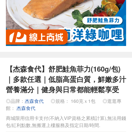
【杰森食代】舒肥鮭魚菲力(160g/包)
｜多款任選｜低脂高蛋白質，鮮嫩多汁
營養滿分｜健身與日常都能輕鬆享受
◎品牌：
杰森食代
◎規格： 160克ｘ1包
◎逛逛專
館：
杰森食代
商城限用信用卡支付(不納入VIP資格之累積計算),無法用錢
包/紅利點數,無搬運上樓服務及指定日期/時間.