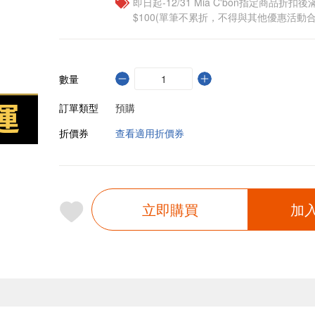
即日起-12/31 Mia C'bon指定商品折扣後滿
$100(單筆不累折，不得與其他優惠活動合
數量
訂單類型
預購
折價券
查看適用折價券
立即購買
加