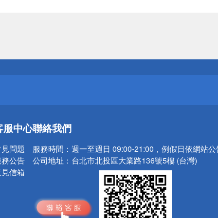
送
請小心！
送
客服中心
聯絡我們
請小心！
常見問題
服務時間：
週一至週日 09:00-21:00，例假日依網站
服務公告
公司地址：
台北市北投區大業路136號5樓 (台灣)
意見信箱