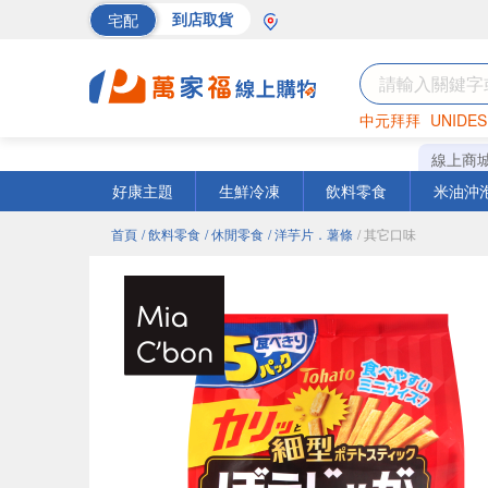
宅配
到店取貨
中元拜拜
UNIDES
巧克力
罐頭
海苔
線上商
好康主題
生鮮冷凍
飲料零食
米油沖
首頁
/ 飲料零食
/ 休閒零食
/ 洋芋片．薯條
/ 其它口味