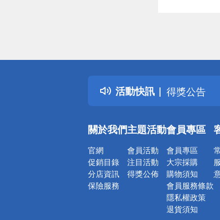
偏遠地區配
詐騙網頁！
得獎公告
活動快訊
熱門話題
銀行優惠
偏遠地區配
關於我們
主題活動
會員專區
詐騙網頁！
官網
會員活動
會員專區
促銷目錄
注目活動
大宗採購
分店資訊
得獎公佈
購物須知
保險服務
會員服務條款
隱私權政策
退貨須知