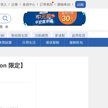
結帳
登入
註冊
會員中心
訂單查詢
購物車(0)
美
米
促銷
整箱購划算
活動總覽
家速配
超商取貨
休閒娛樂
日用生活
傢俱寢飾
服飾鞋包
on 限定】