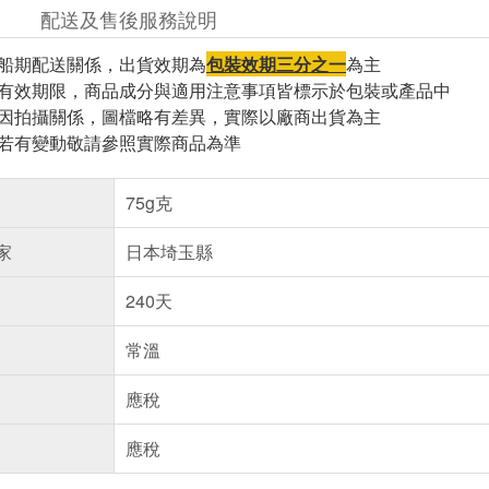
配送及售後服務說明
因船期配送關係，出貨效期為
包裝效期三分之一
為主
與有效期限，商品成分與適用注意事項皆標示於包裝或產品中
頁因拍攝關係，圖檔略有差異，實際以廠商出貨為主
案若有變動敬請參照實際商品為準
75g克
家
日本埼玉縣
240天
常溫
應稅
應稅