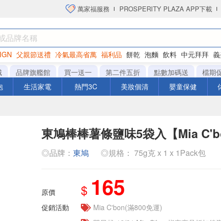
萬家福服務
PROSPERITY PLAZA APP下載
IGN
父親節送禮
冷氣最高省萬
福利品
餅乾
泡麵
飲料
中元拜拜
義
洋芋片
城
品牌旗艦館
買一送一
第二件五折
點數加碼送
檔期
泡
生活家電
熱門3C
美妝個清
嬰童保健
東鳩棒棒薯條鹽味5袋入【Mia C'b
◎品牌：
東鳩
◎規格： 75g克 x 1 x 1Pack包
165
$
原價
促銷活動
Mia C'bon(滿800免運)