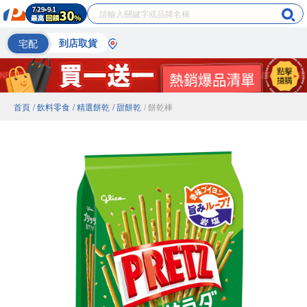
宅配
到店取貨
首頁
/ 飲料零食
/ 精選餅乾
/ 甜餅乾
/ 餅乾棒