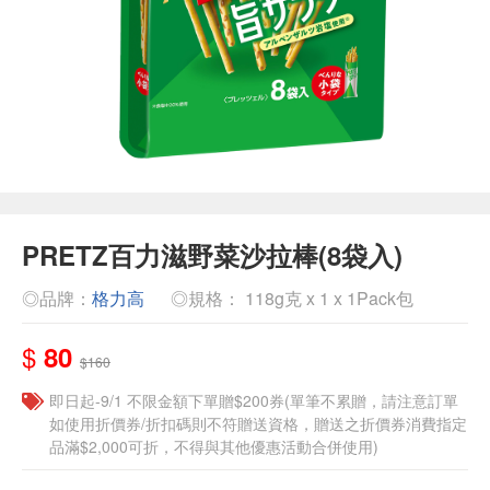
PRETZ百力滋野菜沙拉棒(8袋入)
◎品牌：
格力高
◎規格： 118g克 x 1 x 1Pack包
$
80
$160
即日起-9/1 不限金額下單贈$200券(單筆不累贈，請注意訂單
如使用折價券/折扣碼則不符贈送資格，贈送之折價券消費指定
品滿$2,000可折，不得與其他優惠活動合併使用)