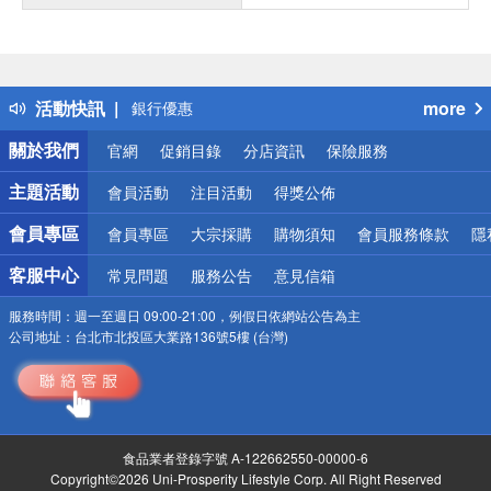
偏遠地區配送
詐騙網頁！請小心！
得獎公告
熱門話題
活動快訊
more
銀行優惠
偏遠地區配送
關於我們
官網
促銷目錄
分店資訊
保險服務
詐騙網頁！請小心！
主題活動
會員活動
注目活動
得獎公佈
會員專區
會員專區
大宗採購
購物須知
會員服務條款
隱
客服中心
常見問題
服務公告
意見信箱
服務時間：
週一至週日 09:00-21:00，例假日依網站公告為主
公司地址：
台北市北投區大業路136號5樓 (台灣)
食品業者登錄字號 A-122662550-00000-6
Copyright©2026 Uni-Prosperity Lifestyle Corp. All Right Reserved