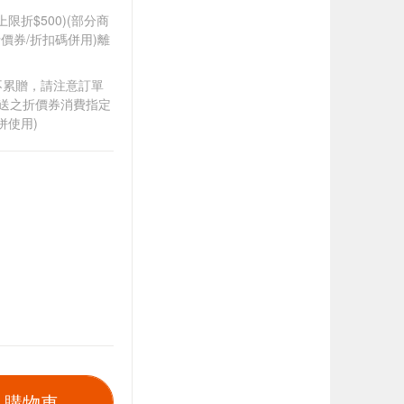
筆上限折$500)(部分商
價券/折扣碼併用)離
筆不累贈，請注意訂單
贈送之折價券消費指定
併使用)
入購物車