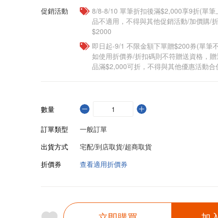
促銷活動
8/8-8/10 單筆折扣後滿$2,000享9折(單
品不適用，不得與其他促銷活動/加價購/折
$2000
即日起-9/1 不限金額下單贈$200券(單
如使用折價券/折扣碼則不符贈送資格，
品滿$2,000可折，不得與其他優惠活動合
數量
訂單類型
一般訂單
出貨方式
宅配/到店取貨/超商取貨
折價券
查看適用折價券
立即購買
加