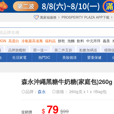
萬家福服務
PROSPERITY PLAZA APP下載
IGN
高蛋白
冷氣最高省萬
福利品
餅乾
泡麵
飲料
中元拜拜
義美
海苔
城
品牌旗艦館
買一送一
第二件五折
點數加碼送
檔期
泡
生活家電
熱門3C
美妝個清
嬰童保健
森永沖繩黑糖牛奶糖(家庭包)260g
◎品牌：
森永
◎規格： 260g克 x 1 x 1Bag包
79
$
$99
促銷價