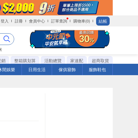
結帳
登入
註冊
會員中心
訂單查詢
購物車(0)
米
促銷
整箱購划算
活動總覽
家速配
超商取貨
休閒娛樂
日用生活
傢俱寢飾
服飾鞋包