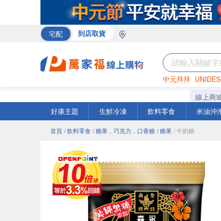
宅配
到店取貨
中元拜拜
UNIDES
巧克力
罐頭
咖啡
線上商
好康主題
生鮮冷凍
飲料零食
米油沖
首頁
/ 飲料零食
/ 糖果．巧克力．口香糖
/ 糖果
/ 牛奶糖