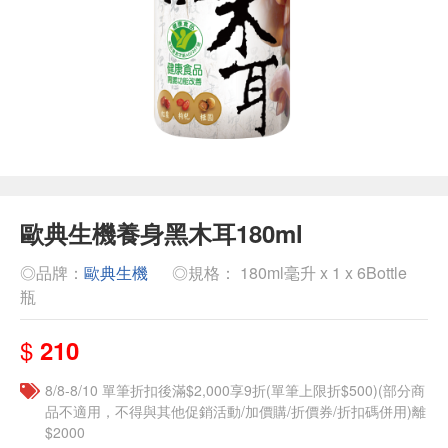
歐典生機養身黑木耳180ml
◎品牌：
歐典生機
◎規格： 180ml毫升 x 1 x 6Bottle
瓶
$
210
8/8-8/10 單筆折扣後滿$2,000享9折(單筆上限折$500)(部分商
品不適用，不得與其他促銷活動/加價購/折價券/折扣碼併用)離
$2000