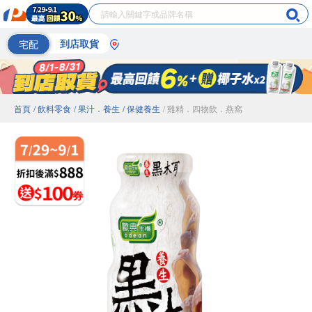
宅配
到店取貨
首頁
/ 飲料零食
/ 果汁．養生
/ 保健養生
/ 雞精．四物飲．燕窩