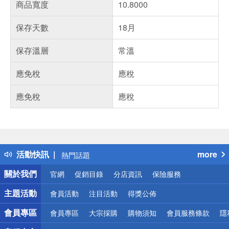
商品寬度
10.8000
保存天數
18月
保存溫層
常溫
應免稅
應稅
應免稅
應稅
偏遠地區配送
詐騙網頁！請小心！
得獎公告
活動快訊
more
熱門話題
銀行優惠
關於我們
官網
促銷目錄
分店資訊
保險服務
偏遠地區配送
詐騙網頁！請小心！
主題活動
會員活動
注目活動
得獎公佈
會員專區
會員專區
大宗採購
購物須知
會員服務條款
隱