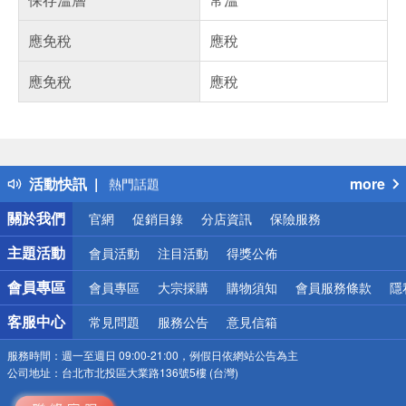
應免稅
應稅
應免稅
應稅
偏遠地區配送
詐騙網頁！請小心！
得獎公告
活動快訊
more
熱門話題
銀行優惠
關於我們
官網
促銷目錄
分店資訊
保險服務
偏遠地區配送
詐騙網頁！請小心！
主題活動
會員活動
注目活動
得獎公佈
會員專區
會員專區
大宗採購
購物須知
會員服務條款
隱
客服中心
常見問題
服務公告
意見信箱
服務時間：
週一至週日 09:00-21:00，例假日依網站公告為主
公司地址：
台北市北投區大業路136號5樓 (台灣)