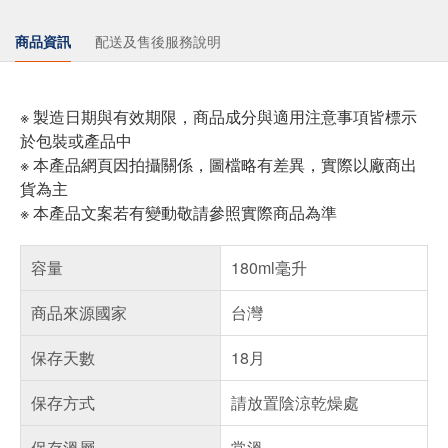
商品資訊
配送及售後服務說明
※ 製造日期與有效期限，商品成分與適用注意事項皆標示
於包裝或產品中
※ 本產品網頁因拍攝關係，圖檔略有差異，實際以廠商出
貨為主
※ 本產品文案若有變動敬請參照實際商品為準
容量
180ml毫升
商品來源國家
台灣
保存天數
18月
保存方式
請放置陰涼乾燥處
保存溫層
常溫