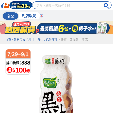
宅配
到店取貨
首頁
/ 飲料零食
/ 果汁．養生
/ 保健養生
/ 雞精．四物飲．燕窩