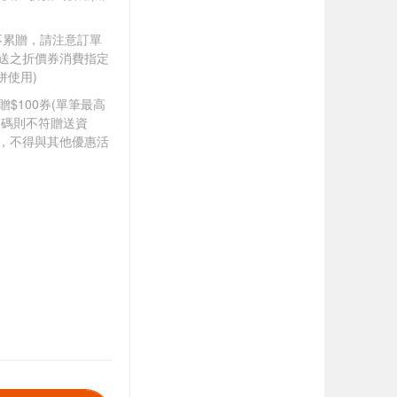
筆不累贈，請注意訂單
贈送之折價券消費指定
併使用)
8贈$100券(單筆最高
扣碼則不符贈送資
折，不得與其他優惠活