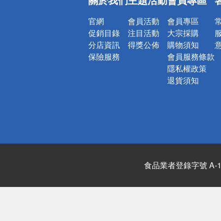
詐騙網頁！
官網
會員活動
會員專區
促銷目錄
注目活動
大宗採購
分店資訊
得獎公佈
購物須知
保險服務
會員服務條款
隱私權政策
退貨須知
食品業者登錄字號 A-122