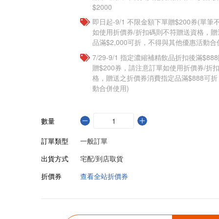
$2000
即日起-9/1 不限金額下單贈$200券(單
如使用折價券/折扣碼則不符贈送資格，
品滿$2,000可折，不得與其他優惠活動合
7/29-9/1 指定濃縮補精飲品​折扣後滿$88
贈$200券，請注意訂單如使用折價券/折
格，贈送之折價券消費指定品滿$888可
動合併使用)
數量
訂單類型
一般訂單
出貨方式
宅配/到店取貨
折價券
查看全站折價券