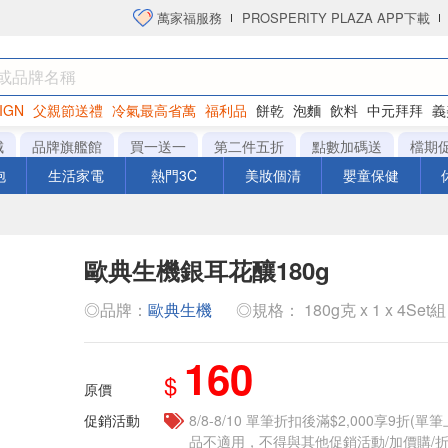
萬家福服務
PROSPERITY PLAZA APP下載
IGN
父親節送禮
冷氣最高省萬
福利品
餅乾
泡麵
飲料
中元拜拜
義
洋芋片
城
品牌旗艦館
買一送一
第二件五折
點數加碼送
檔期
泡
生活家電
熱門3C
美妝個清
嬰童保健
歐典生機銀耳花釀180g
◎品牌：
歐典生機
◎規格： 180g克 x 1 x 4Set組
160
$
原價
促銷活動
8/8-8/10 單筆折扣後滿$2,000享9折(單
品不適用，不得與其他促銷活動/加價購/折