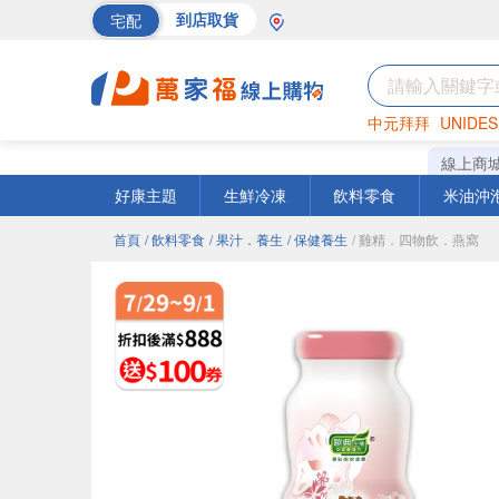
宅配
到店取貨
中元拜拜
UNIDES
巧克力
罐頭
海苔
線上商
好康主題
生鮮冷凍
飲料零食
米油沖
首頁
/ 飲料零食
/ 果汁．養生
/ 保健養生
/ 雞精．四物飲．燕窩