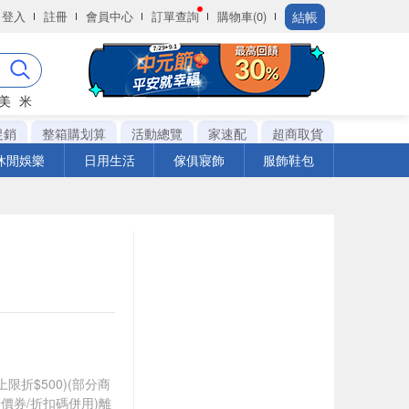
結帳
登入
註冊
會員中心
訂單查詢
購物車(0)
美
米
促銷
整箱購划算
活動總覽
家速配
超商取貨
休閒娛樂
日用生活
傢俱寢飾
服飾鞋包
筆上限折$500)(部分商
價券/折扣碼併用)離