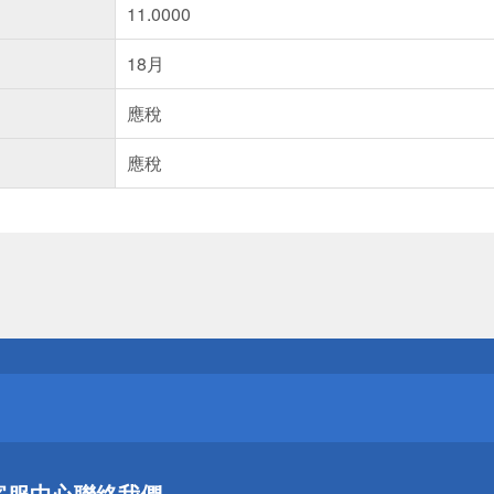
11.0000
18月
應稅
應稅
送
請小心！
送
客服中心
聯絡我們