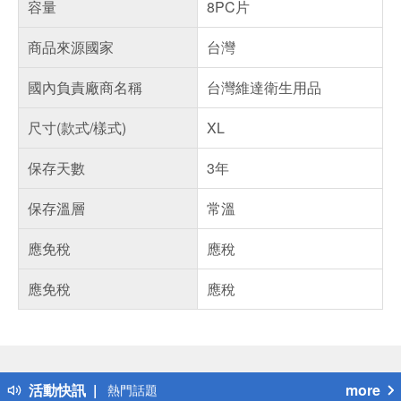
容量
8PC片
商品來源國家
台灣
國內負責廠商名稱
台灣維達衛生用品
尺寸(款式/樣式)
XL
保存天數
3年
保存溫層
常溫
應免稅
應稅
應免稅
應稅
偏遠地區配送
詐騙網頁！請小心！
得獎公告
活動快訊
more
熱門話題