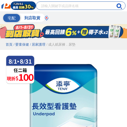
宅配
到店取貨
首頁
/ 嬰童保健
/ 居家護理
/ 成人紙尿褲．尿墊