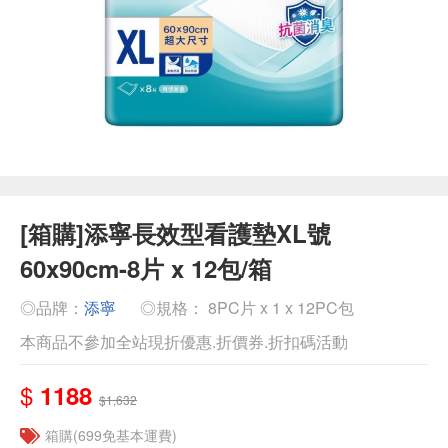
[箱購]添寧長效型看護墊XL號
60x90cm-8片 x 12包/箱
◎品牌：
添寧
◎規格： 8PC片 x 1 x 12PC包
本商品不參加全站現折優惠.折價券.折扣碼活動
$
1188
$1,632
箱購(699免基本運費)