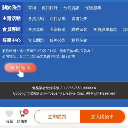
銀行優惠
關於我們
官網
促銷目錄
分店資訊
保險服務
偏遠地區配送
詐騙網頁！請小心！
主題活動
會員活動
注目活動
得獎公佈
會員專區
會員專區
大宗採購
購物須知
會員服務條款
隱
客服中心
常見問題
服務公告
意見信箱
服務時間：
週一至週日 09:00-21:00，例假日依網站公告為主
公司地址：
台北市北投區大業路136號5樓 (台灣)
食品業者登錄字號 A-122662550-00000-6
Copyright©2026 Uni-Prosperity Lifestyle Corp. All Right Reserved
0
立即購買
加入購物車
收藏
購物車