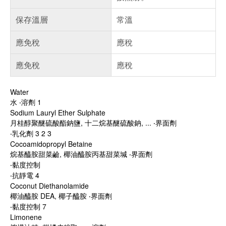
保存溫層
常溫
應免稅
應稅
應免稅
應稅
Water
水 ‧溶劑 1
Sodium Lauryl Ether Sulphate
月桂醇聚醚硫酸酯鈉鹽, 十二烷基醚硫酸鈉, ... ‧界面劑
‧乳化劑 3 2 3
Cocoamidopropyl Betaine
烷基醯胺甜菜鹼, 椰油醯胺丙基甜菜堿 ‧界面劑
‧黏度控制
‧抗靜電 4
Coconut Diethanolamide
椰油醯胺 DEA, 椰子醯胺 ‧界面劑
‧黏度控制 7
Limonene