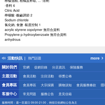
檸檬油精, 柑橘皮粹取, ... ‧溶劑
‧香料 6
Citric Acid
檸檬酸 ‧酸鹼調節 2
Sodium chloride
氯化鈉, 食鹽 ‧黏度控制 1
acrylic styrene copolymer 無符合資料
Propylene p-hydroxybenzoate 無符合資料
anhydrous
偏遠地區配送
詐騙網頁！請小心！
得獎公告
活動快訊
more
熱門話題
銀行優惠
關於我們
官網
促銷目錄
分店資訊
保險服務
偏遠地區配送
詐騙網頁！請小心！
主題活動
會員活動
注目活動
得獎公佈
會員專區
會員專區
大宗採購
購物須知
會員服務條款
隱
客服中心
常見問題
服務公告
意見信箱
服務時間：
週一至週日 09:00-21:00，例假日依網站公告為主