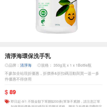
清淨海環保洗手乳
◎品牌：
清淨海
◎規格： 350g克 x 1 x 1Bottle瓶
不參加全站現折優惠，折價券&折扣碼活動與買一送一多
件優惠不得併用
$
89
即日起-9/1 不限金額下單贈$200券(單筆不累贈，請注意訂單
如使用折價券/折扣碼則不符贈送資格，贈送之折價券消費指定