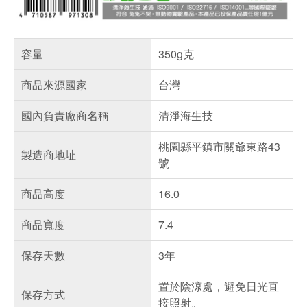
容量
350g克
商品來源國家
台灣
國內負責廠商名稱
清淨海生技
桃園縣平鎮市關爺東路43
製造商地址
號
商品高度
16.0
商品寬度
7.4
保存天數
3年
置於陰涼處，避免日光直
保存方式
接照射。