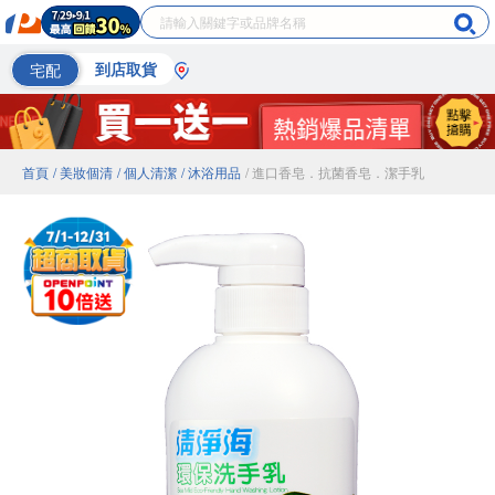
宅配
到店取貨
首頁
/ 美妝個清
/ 個人清潔
/ 沐浴用品
/ 進口香皂．抗菌香皂．潔手乳