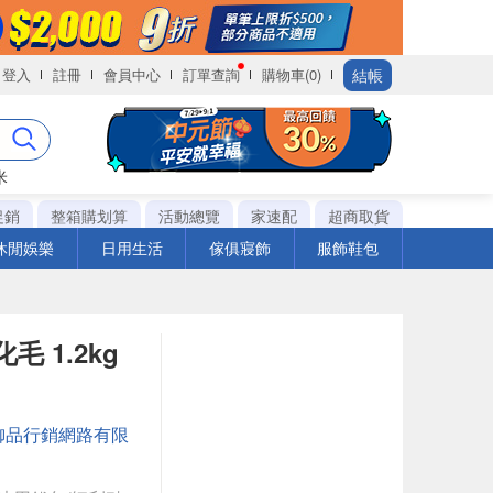
結帳
登入
註冊
會員中心
訂單查詢
購物車(0)
米
促銷
整箱購划算
活動總覽
家速配
超商取貨
休閒娛樂
日用生活
傢俱寢飾
服飾鞋包
毛 1.2kg
御品行銷網路有限