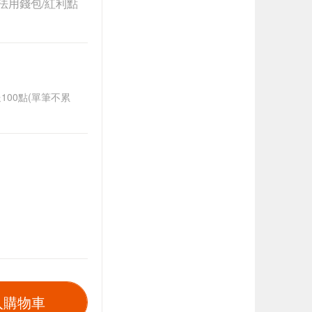
法用錢包/紅利點
送100點(單筆不累
入購物車