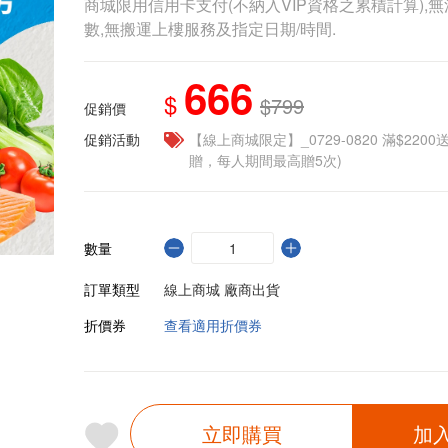
商城限用信用卡支付(不納入VIP資格之累積計算),無
數,無搬運上樓服務及指定日期/時間.
666
$
$799
促銷價
促銷活動
【線上商城限定】_0729-0820 滿$2200
贈，每人期間最高贈5次)
數量
訂單類型
線上商城 廠商出貨
折價券
查看適用折價券
立即購買
加