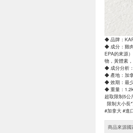
◆ 品牌：KA
◆ 成分：雞
EPA的來源
物，黃體素，
◆ 成分分析：
◆ 產地：加
◆ 效期：最
◆ 重量：1.2kg
超取限制5公
限制大小長*寬
#加拿大 #進口
商品來源國