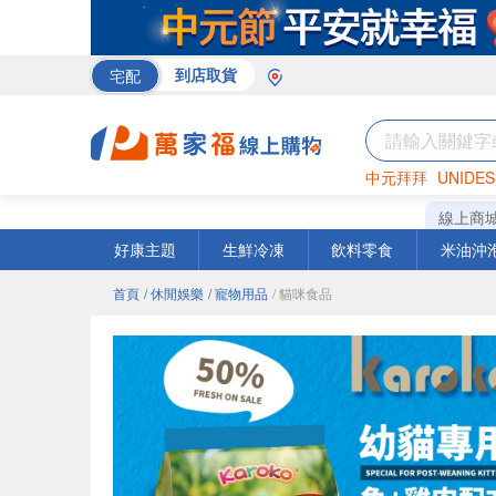
宅配
到店取貨
中元拜拜
UNIDES
巧克力
罐頭
咖啡
線上商
好康主題
生鮮冷凍
飲料零食
米油沖
首頁
/ 休閒娛樂
/ 寵物用品
/ 貓咪食品