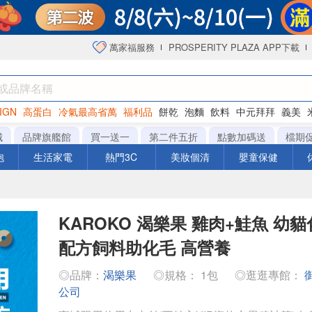
萬家福服務
PROSPERITY PLAZA APP下載
IGN
高蛋白
冷氣最高省萬
福利品
餅乾
泡麵
飲料
中元拜拜
義美
海苔
城
品牌旗艦館
買一送一
第二件五折
點數加碼送
檔期
泡
生活家電
熱門3C
美妝個清
嬰童保健
KAROKO 渴樂果 雞肉+鮭魚 幼貓化
配方飼料助化毛 高營養
◎品牌：
渴樂果
◎規格： 1包
◎逛逛專館：
公司