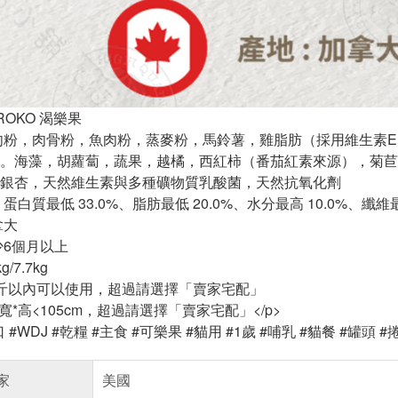
ROKO 渴樂果
肉粉，肉骨粉，魚肉粉，蒸麥粉，馬鈴薯，雞脂肪（採用維生素E
）。海藻，胡蘿蔔，蔬果，越橘，西紅柿（番茄紅素來源），菊
銀杏，天然維生素與多種礦物質乳酸菌，天然抗氧化劑
蛋白質最低 33.0%、脂肪最低 20.0%、水分最高 10.0%、纖維最高
拿大
少6個月以上
/7.7kg
斤以內可以使用，超過請選擇「賣家宅配」
*高<105cm，超過請選擇「賣家宅配」</p>
 #WDJ #乾糧 #主食 #可樂果 #貓用 #1歲 #哺乳 #貓餐 #罐頭 #
家
美國