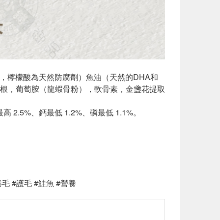
，檸檬酸為天然防腐劑）魚油（天然的DHA和
苣根，葡萄胺（龍蝦骨粉），軟骨素，金盞花提取
 2.5%、鈣最低 1.2%、磷最低 1.1%。
捲毛 #護毛 #鮭魚 #營養