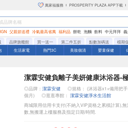
萬家福服務
PROSPERITY PLAZA APP下載
IGN
父親節送禮
冷氣最高省萬
福利品
餅乾
泡麵
飲料
中元拜拜
義
洋芋片
城
品牌旗艦館
買一送一
第二件五折
點數加碼送
檔期
泡
生活家電
熱門3C
美妝個清
嬰童保健
潔霖安健負離子美妍健康沐浴器-極
◎品牌：
潔霖安健
◎規格： (沐浴器x1+備用把手
個月)
◎逛逛專館：
潔霖安健淨水生活館
商城限用信用卡支付(不納入VIP資格之累積計算),無
數,無搬運上樓服務及指定日期/時間.