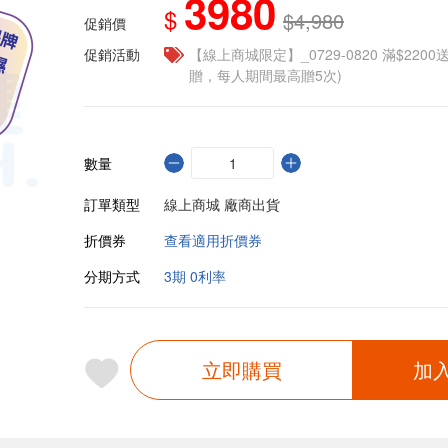
3980
$
$4,980
促銷價
促銷活動
【線上商城限定】_0729-0820 滿$2200
贈，每人期間最高贈5次)
數量
訂單類型
線上商城 廠商出貨
折價券
查看適用折價券
分期方式
3期 0利率
立即購買
加