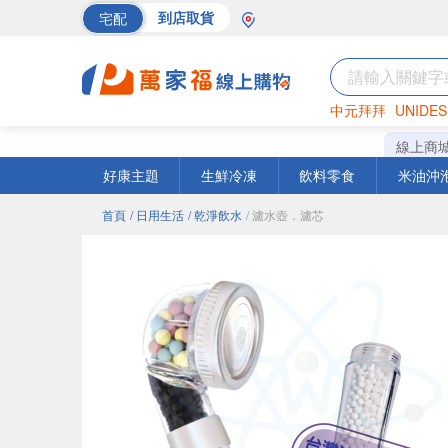
宅配
到店取貨
中元拜拜
UNIDES
巧克力
罐頭
海苔
線上商
好康主題
生鮮冷凍
飲料零食
米油沖
首頁
/ 日用生活
/ 乾淨飲水
/ 濾水壺．濾芯