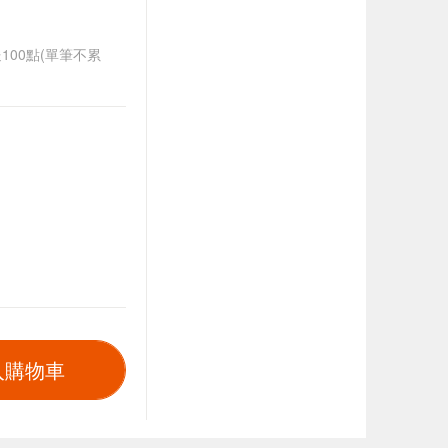
送100點(單筆不累
入購物車