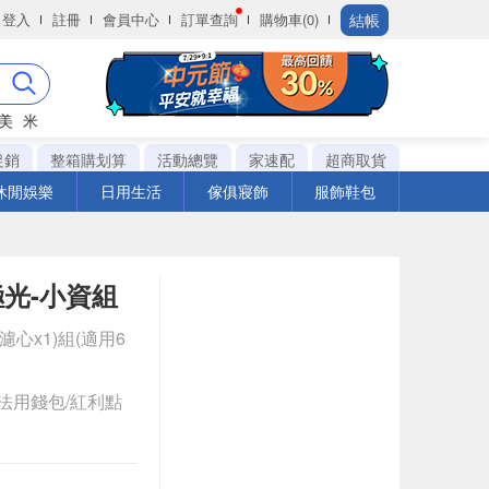
結帳
登入
註冊
會員中心
訂單查詢
購物車(0)
美
米
促銷
整箱購划算
活動總覽
家速配
超商取貨
休閒娛樂
日用生活
傢俱寢飾
服飾鞋包
光-小資組
濾心x1)組(適用6
法用錢包/紅利點