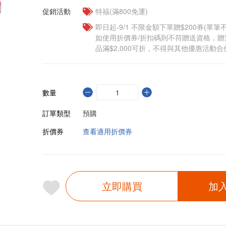
促銷活動
特福(滿800免運)
即日起-9/1 不限金額下單贈$200券(單
如使用折價券/折扣碼則不符贈送資格，
品滿$2,000可折，不得與其他優惠活動合
數量
訂單類型
預購
折價券
查看適用折價券
立即購買
加