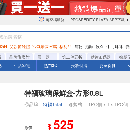
萬家福服務
PROSPERITY PLAZA APP下載
IGN
父親節送禮
冷氣最高省萬
福利品
餅乾
泡麵
飲料
中元拜拜
義
衛生紙
城
品牌旗艦館
買一送一
第二件五折
點數加碼送
檔期
泡
生活家電
熱門3C
美妝個清
嬰童保健
特福玻璃保鮮盒-方形0.8L
◎品牌：
特福Tefal
◎規格： 1PC個 x 1 x 1PC個
525
$
原價