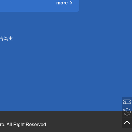
more
公告為主
rp. All Right Reserved