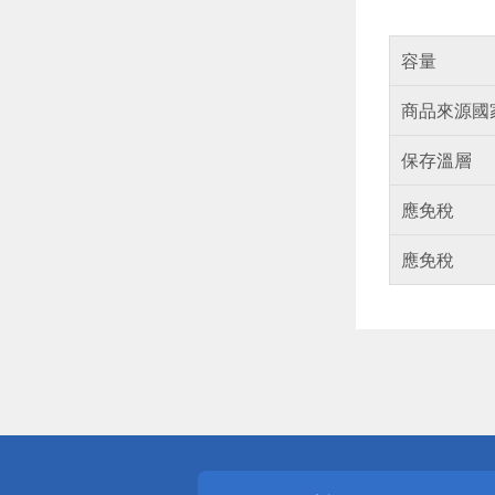
容量
商品來源國
保存溫層
應免稅
應免稅
偏遠地區配
詐騙網頁！
得獎公告