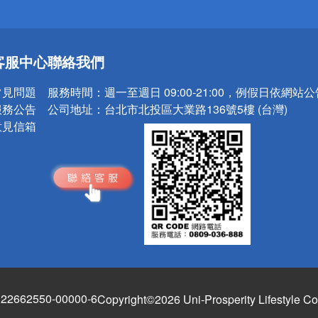
送
客服中心
聯絡我們
請小心！
常見問題
服務時間：
週一至週日 09:00-21:00，例假日依網站
服務公告
公司地址：
台北市北投區大業路136號5樓 (台灣)
意見信箱
662550-00000-6
Copyright©2026 Uni-Prosperity Lifestyle Co