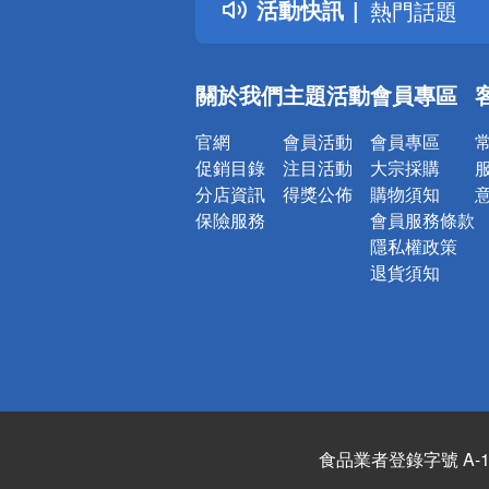
活動快訊
熱門話題
銀行優惠
偏遠地區配
關於我們
主題活動
會員專區
詐騙網頁！
官網
會員活動
會員專區
促銷目錄
注目活動
大宗採購
分店資訊
得獎公佈
購物須知
保險服務
會員服務條款
隱私權政策
退貨須知
食品業者登錄字號 A-122