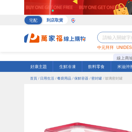
宅配
到店取貨
中元拜拜
UNIDES
海苔
巧克力
罐頭
線上商
好康主題
生鮮冷凍
飲料零食
米油沖
首頁
/ 日用生活
/ 餐廚用品
/ 保鮮容器
/ 密封罐
/ 玻璃密封罐