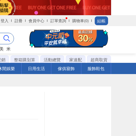
結帳
登入
註冊
會員中心
訂單查詢
購物車(0)
美
米
促銷
整箱購划算
活動總覽
家速配
超商取貨
休閒娛樂
日用生活
傢俱寢飾
服飾鞋包