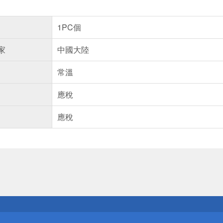
1PC個
家
中國大陸
常溫
應稅
應稅
送
請小心！