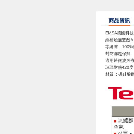
商品資訊
EMSA德國科技
經檢驗無雙酚A
零縫隙，100
封防漏超保鮮
適用於微波烹
玻璃耐熱420
材質 : 硼硅酸