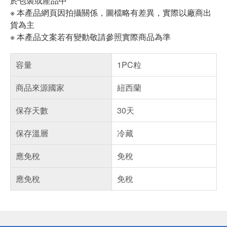
於包裝或產品中
※ 本產品網頁因拍攝關係，圖檔略有差異，實際以廠商出
貨為主
※ 本產品文案若有變動敬請參照實際商品為準
容量
1PC粒
商品來源國家
紐西蘭
保存天數
30天
保存溫層
冷藏
應免稅
免稅
應免稅
免稅
偏遠地區配送
詐騙網頁！請小心！
得獎公告