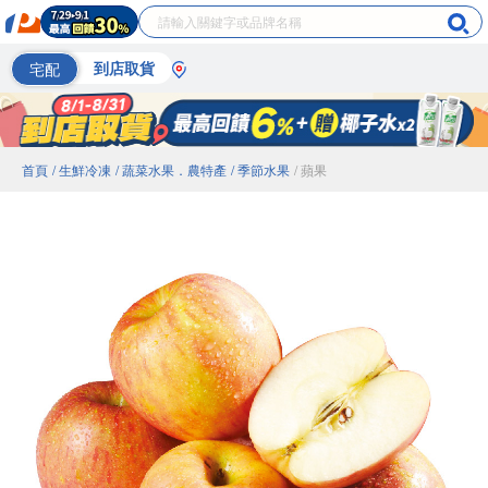
宅配
到店取貨
首頁
/ 生鮮冷凍
/ 蔬菜水果．農特產
/ 季節水果
/ 蘋果