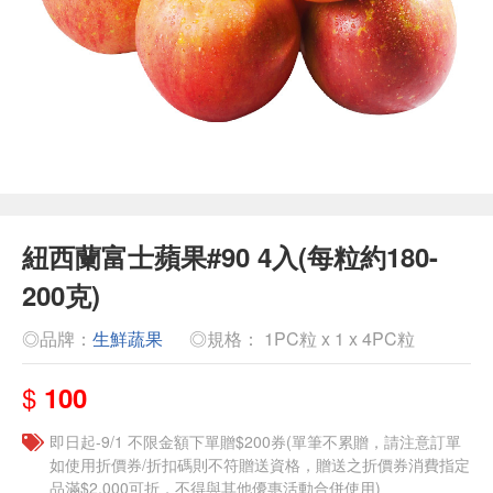
紐西蘭富士蘋果#90 4入(每粒約180-
200克)
◎品牌：
生鮮蔬果
◎規格： 1PC粒 x 1 x 4PC粒
$
100
即日起-9/1 不限金額下單贈$200券(單筆不累贈，請注意訂單
如使用折價券/折扣碼則不符贈送資格，贈送之折價券消費指定
品滿$2,000可折，不得與其他優惠活動合併使用)