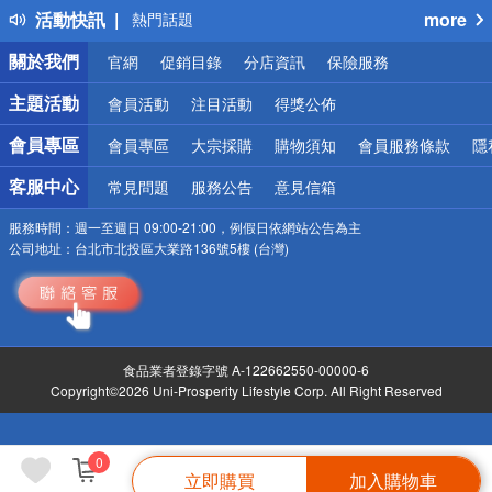
活動快訊
more
熱門話題
銀行優惠
關於我們
官網
促銷目錄
分店資訊
保險服務
偏遠地區配送
詐騙網頁！請小心！
主題活動
會員活動
注目活動
得獎公佈
會員專區
會員專區
大宗採購
購物須知
會員服務條款
隱
客服中心
常見問題
服務公告
意見信箱
服務時間：
週一至週日 09:00-21:00，例假日依網站公告為主
公司地址：
台北市北投區大業路136號5樓 (台灣)
食品業者登錄字號 A-122662550-00000-6
Copyright©2026 Uni-Prosperity Lifestyle Corp. All Right Reserved
0
立即購買
加入購物車