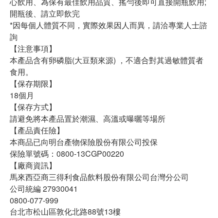
心飲用、為保有最佳飲用品質、搖勻後即可直接開瓶飲用;
開瓶後、請立即飲完
*因每個人體質不同，實際效果因人而異，請洽專業人士諮
詢
【注意事項】
本產品含有卵磷脂(大豆類來源) ，不適合對其過敏體質者
食用。
【保存期限】
18個月
【保存方式】
請避免將本產品置於潮濕、高溫或曝曬等場所
【產品責任險】
本商品已向明台產物保險股份有限公司投保
保險單號碼：0800-13CGP00220
【廠商資訊】
馬來西亞商三得利食品飲料股份有限公司台灣分公司
公司統編 27930041
0800-077-999
台北市松山區敦化北路88號13樓