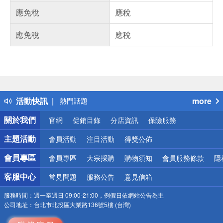
應免稅
應稅
應免稅
應稅
偏遠地區配送
詐騙網頁！請小心！
得獎公告
活動快訊
more
熱門話題
銀行優惠
關於我們
官網
促銷目錄
分店資訊
保險服務
偏遠地區配送
詐騙網頁！請小心！
主題活動
會員活動
注目活動
得獎公佈
會員專區
會員專區
大宗採購
購物須知
會員服務條款
隱
客服中心
常見問題
服務公告
意見信箱
服務時間：
週一至週日 09:00-21:00，例假日依網站公告為主
公司地址：
台北市北投區大業路136號5樓 (台灣)