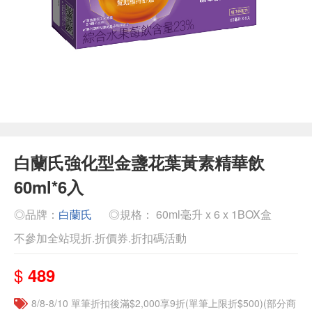
白蘭氏強化型金盞花葉黃素精華飲
60ml*6入
◎品牌：
白蘭氏
◎規格： 60ml毫升 x 6 x 1BOX盒
不參加全站現折.折價券.折扣碼活動
$
489
8/8-8/10 單筆折扣後滿$2,000享9折(單筆上限折$500)(部分商