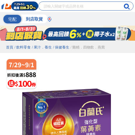
宅配
到店取貨
首頁
/ 飲料零食
/ 果汁．養生
/ 保健養生
/ 雞精．四物飲．燕窩