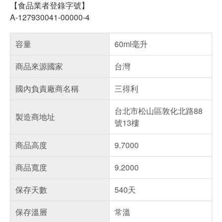
【食品業者登錄字號】
A-127930041-00000-4
容量
60ml毫升
商品來源國家
台灣
國內負責廠商名稱
三得利
台北市松山區敦化北路88
製造商地址
號13樓
商品高度
9.7000
商品寬度
9.2000
保存天數
540天
保存溫層
常溫