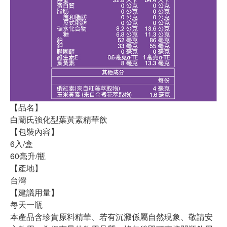
【品名】
白蘭氏強化型葉黃素精華飲
【包裝內容】
6入/盒
60毫升/瓶
【產地】
台灣
【建議用量】
每天一瓶
本產品含珍貴原料精華、若有沉澱係屬自然現象、敬請安