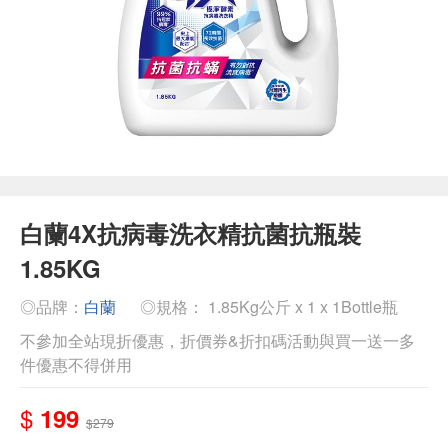
白蘭4X抗病毒洗衣精抗菌抗瓶裝
1.85KG
◎品牌：
白蘭
◎規格： 1.85Kg公斤 x 1 x 1Bottle瓶
不參加全站現折優惠，折價券&折扣碼活動與買一送一多
件優惠不得併用
$
199
$279