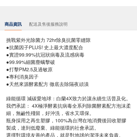
商品資訊
配送及售後服務說明
挑戰紫外光除菌力 72hr除臭抗菌零縫隙
●抗菌因子PLUS! 史上最大濃度配合
●實證99.99%抗冠狀病毒及流感病毒
●99.99%細菌塵螨擊破
●打擊PM2.5及過敏原
●專利消臭因子
●天然來源酵素配方 徹底去除隔夜頑漬
綠能循環 減碳愛地球：白蘭4X致力於讓永續生活普及化。
我們承諾： 4X極淨酵素抗病毒全系列除菌酵素配方泡沫柔
細，無鹼性殘留，好沖洗，省水又環保。
瓶身採用之再生塑膠，100%為台灣在地消費後回收塑膠
製成，達到低廢棄、綠能循環的社會承諾。
選擇對環境友善的產品，就是對地球的潔淨未來負責。