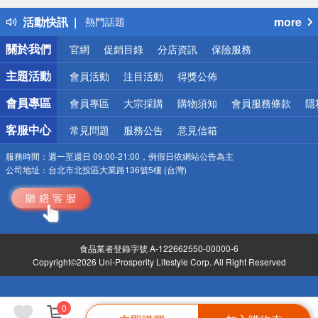
熱門話題
活動快訊
more
銀行優惠
偏遠地區配送
關於我們
官網
促銷目錄
分店資訊
保險服務
詐騙網頁！請小心！
主題活動
會員活動
注目活動
得獎公佈
會員專區
會員專區
大宗採購
購物須知
會員服務條款
隱
客服中心
常見問題
服務公告
意見信箱
服務時間：
週一至週日 09:00-21:00，例假日依網站公告為主
公司地址：
台北市北投區大業路136號5樓 (台灣)
食品業者登錄字號 A-122662550-00000-6
Copyright©2026 Uni-Prosperity Lifestyle Corp. All Right Reserved
0