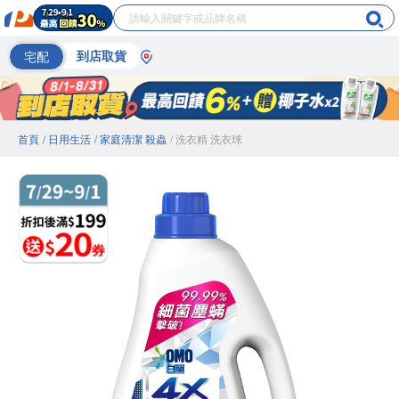
宅配
到店取貨
首頁
/ 日用生活
/ 家庭清潔 殺蟲
/ 洗衣精 洗衣球