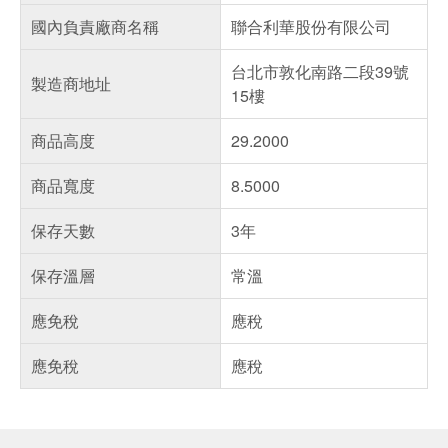
國內負責廠商名稱
聯合利華股份有限公司
台北市敦化南路二段39號
製造商地址
15樓
商品高度
29.2000
商品寬度
8.5000
保存天數
3年
保存溫層
常溫
應免稅
應稅
應免稅
應稅
偏遠地區配送
詐騙網頁！請小心！
得獎公告