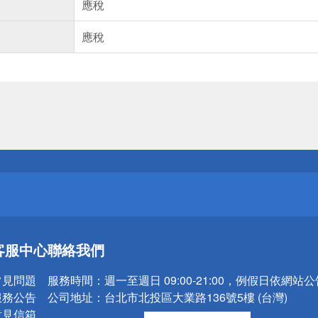
應稅
應稅
送
請小心！
送
客服中心
聯絡我們
請小心！
常見問題
服務時間：
週一至週日 09:00-21:00，例假日依網站
服務公告
公司地址：
台北市北投區大業路136號5樓 (台灣)
意見信箱