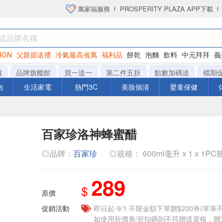
萬家福服務
PROSPERITY PLAZA APP下載
IGN
父親節送禮
冷氣最高省萬
福利品
餅乾
泡麵
飲料
中元拜拜
義
衛生紙
城
品牌旗艦館
買一送一
第二件五折
點數加碼送
檔期
泡
生活家電
熱門3C
美妝個清
嬰童保健
百家珍洛神蜂蜜醋
◎品牌：
百家珍
◎規格： 600ml毫升 x 1 x 1PC
289
$
原價
促銷活動
即日起-9/1 不限金額下單贈$200券(單
如使用折價券/折扣碼則不符贈送資格，