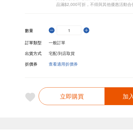
品滿$2,000可折，不得與其他優惠活動合
數量
訂單類型
一般訂單
出貨方式
宅配/到店取貨
折價券
查看適用折價券
立即購買
加