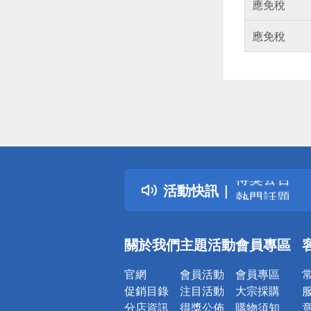
應免稅
應免稅
偏遠地區配
詐騙網頁！
得獎公告
活動快訊
熱門話題
銀行優惠
偏遠地區配
關於我們
主題活動
會員專區
詐騙網頁！
官網
會員活動
會員專區
促銷目錄
注目活動
大宗採購
分店資訊
得獎公佈
購物須知