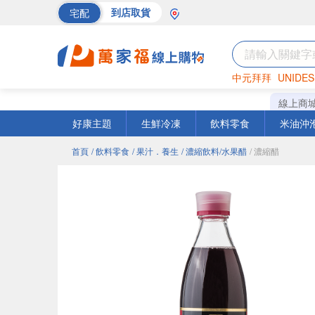
宅配
到店取貨
中元拜拜
UNIDES
海苔
巧克力
罐頭
線上商
好康主題
生鮮冷凍
飲料零食
米油沖
首頁
/ 飲料零食
/ 果汁．養生
/ 濃縮飲料/水果醋
/ 濃縮醋