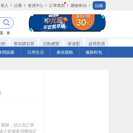
結帳
登入
註冊
會員中心
訂單查詢
購物車(0)
美
米
促銷
整箱購划算
活動總覽
家速配
超商取貨
休閒娛樂
日用生活
傢俱寢飾
服飾鞋包
瓶
筆不累贈，請注意訂單
贈送之折價券消費指定