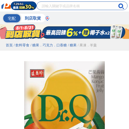
宅配
到店取貨
首頁
/ 飲料零食
/ 糖果．巧克力．口香糖
/ 糖果
/ 果凍．羊羹