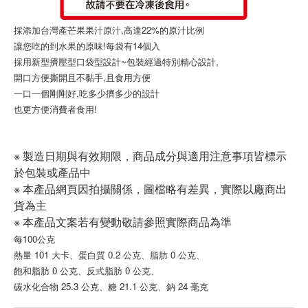
採添加台灣產芒果果汁原汁,高達22%的原汁比例
讓您吃的到水果的原味!
每袋有14個入
採用新型擠壓型口袋型設計~包裝經過特別精心設計,
開口方便撕開且不黏手,且食用方便
一口一個剛剛好,吃多少擠多少的設計
也更方便消費者食用!
※ 製造日期與有效期限，商品成分與適用注意事項皆標示
於包裝或產品中
※ 本產品網頁因拍攝關係，圖檔略有差異，實際以廠商出
貨為主
※ 本產品文案若有變動敬請參照實際商品為準
每100公克
熱量 101 大卡、蛋白質 0.2 公克、脂肪 0 公克、
飽和脂肪 0 公克、反式脂肪 0 公克、
碳水化合物 25.3 公克、糖 21.1 公克、鈉 24 毫克