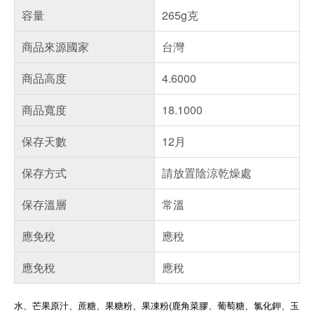
容量
265g克
商品來源國家
台灣
商品高度
4.6000
商品寬度
18.1000
保存天數
12月
保存方式
請放置陰涼乾燥處
保存溫層
常溫
應免稅
應稅
應免稅
應稅
水、芒果原汁、蔗糖、果糖粉、果凍粉(鹿角菜膠、葡萄糖、氯化鉀、玉