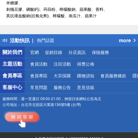
米糖膠、
刺槐豆膠、磷酸鈣)、蒟蒻粉、檸檬酸鈉、蘋果酸、香料、
異抗壞血酸鈉(抗氧化劑)、檸檬酸、南瓜汁、蘋果汁
偏遠地區配送
詐騙網頁！請小心！
得獎公告
活動快訊
more
熱門話題
銀行優惠
關於我們
官網
促銷目錄
分店資訊
保險服務
偏遠地區配送
詐騙網頁！請小心！
主題活動
會員活動
注目活動
得獎公佈
會員專區
會員專區
大宗採購
購物須知
會員服務條款
隱
客服中心
常見問題
服務公告
意見信箱
服務時間：
週一至週日 09:00-21:00，例假日依網站公告為主
公司地址：
台北市北投區大業路136號5樓 (台灣)