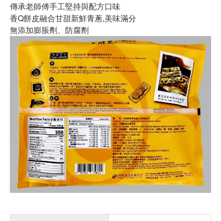
傳承老師傅手工堅持與配方口味
香Q餅皮融合甘甜新鮮青蔥,美味滿分
無添加膨脹劑、防腐劑