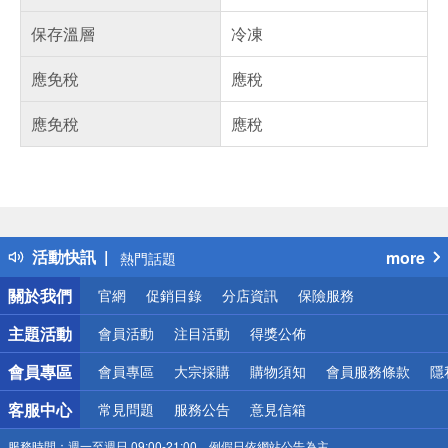
保存溫層
冷凍
應免稅
應稅
應免稅
應稅
偏遠地區配送
詐騙網頁！請小心！
得獎公告
活動快訊
more
熱門話題
銀行優惠
關於我們
官網
促銷目錄
分店資訊
保險服務
偏遠地區配送
詐騙網頁！請小心！
主題活動
會員活動
注目活動
得獎公佈
會員專區
會員專區
大宗採購
購物須知
會員服務條款
隱
客服中心
常見問題
服務公告
意見信箱
服務時間：
週一至週日 09:00-21:00，例假日依網站公告為主