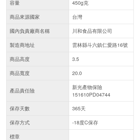
容量
450g克
商品來源國家
台灣
國內負責廠商名稱
川和食品有限公司
製造商地址
雲林縣斗六鎮仁愛路16號
商品高度
3.5
商品寬度
20.0
新光產物保險
產品責任險
151610PD04744
保存天數
365天
保存方式
-18度C保存
標章