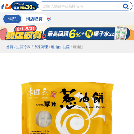
宅配
到店取貨
首頁
/ 生鮮冷凍
/ 冷凍調理
/ 蔥油餅 披薩
/ 蔥油餅