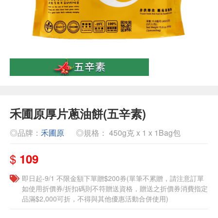
禾圃原厚片蔥油餅(五辛素)
◎品牌：
禾圃原
◎規格： 450g克 x 1 x 1Bag包
$
109
即日起-9/1 不限金額下單贈$200券(單筆不累贈，請注意訂單
如使用折價券/折扣碼則不符贈送資格，贈送之折價券消費指定
品滿$2,000可折，不得與其他優惠活動合併使用)