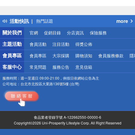
偏遠地區配送
詐騙網頁！請小心！
得獎公告
活動快訊
more
熱門話題
銀行優惠
關於我們
官網
促銷目錄
分店資訊
保險服務
偏遠地區配送
詐騙網頁！請小心！
主題活動
會員活動
注目活動
得獎公佈
會員專區
會員專區
大宗採購
購物須知
會員服務條款
隱
客服中心
常見問題
服務公告
意見信箱
服務時間：
週一至週日 09:00-21:00，例假日依網站公告為主
公司地址：
台北市北投區大業路136號5樓 (台灣)
食品業者登錄字號 A-122662550-00000-6
Copyright©2026 Uni-Prosperity Lifestyle Corp. All Right Reserved