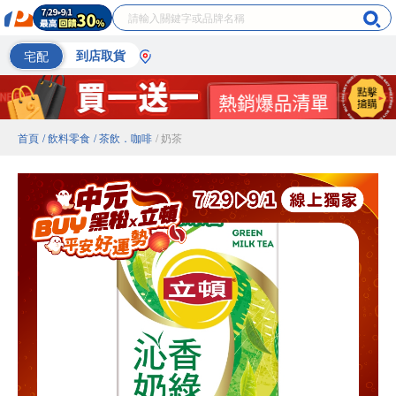
宅配
到店取貨
首頁
/ 飲料零食
/ 茶飲．咖啡
/ 奶茶