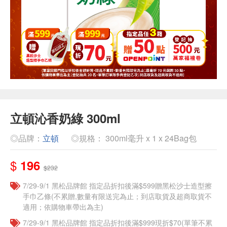
立頓沁香奶綠 300ml
◎品牌：
立頓
◎規格： 300ml毫升 x 1 x 24Bag包
$
196
$232
7/29-9/1 黑松品牌館 指定品折扣後滿$599贈黑松沙士造型擦
手巾乙條(不累贈,數量有限送完為止；到店取貨及超商取貨不
適用；依購物車帶出為主)
7/29-9/1 黑松品牌館 指定品折扣後滿$999現折$70(單筆不累