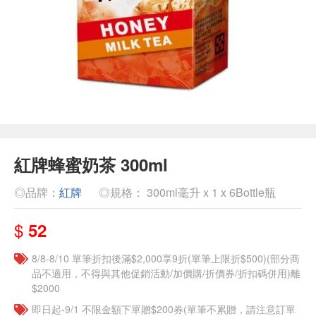
紅牌蜂蜜奶茶 300ml
◎品牌：
紅牌
◎規格： 300ml毫升 x 1 x 6Bottle瓶
$
52
8/8-8/10 單筆折扣後滿$2,000享9折(單筆上限折$500)(部分商
品不適用，不得與其他促銷活動/加價購/折價券/折扣碼併用)離
$2000
即日起-9/1 不限金額下單贈$200券(單筆不累贈，請注意訂單