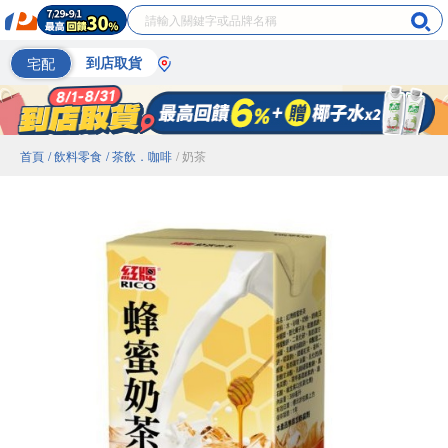
宅配
到店取貨
首頁
/ 飲料零食
/ 茶飲．咖啡
/ 奶茶