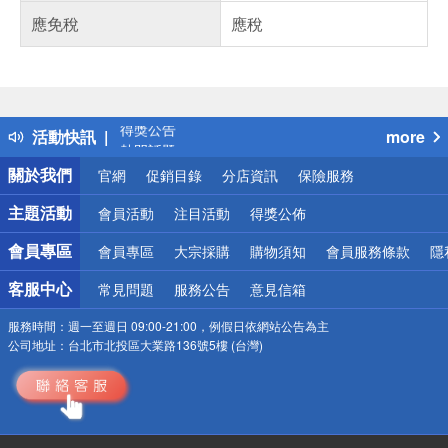
應免稅
應稅
偏遠地區配送
詐騙網頁！請小心！
得獎公告
活動快訊
more
熱門話題
銀行優惠
關於我們
官網
促銷目錄
分店資訊
保險服務
偏遠地區配送
詐騙網頁！請小心！
主題活動
會員活動
注目活動
得獎公佈
會員專區
會員專區
大宗採購
購物須知
會員服務條款
隱
客服中心
常見問題
服務公告
意見信箱
服務時間：
週一至週日 09:00-21:00，例假日依網站公告為主
公司地址：
台北市北投區大業路136號5樓 (台灣)