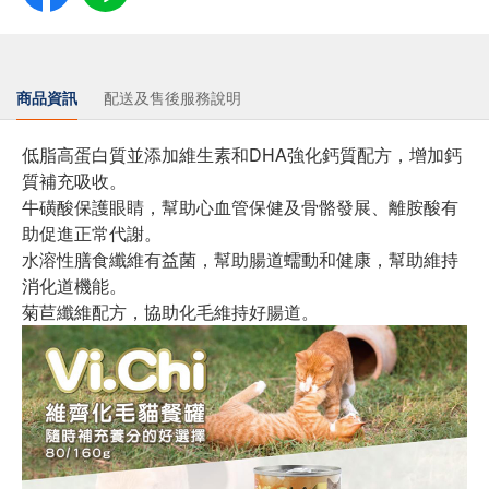
商品資訊
配送及售後服務說明
低脂高蛋白質並添加維生素和DHA強化鈣質配方，增加鈣
質補充吸收。
牛磺酸保護眼睛，幫助心血管保健及骨骼發展、離胺酸有
助促進正常代謝。
水溶性膳食纖維有益菌，幫助腸道蠕動和健康，幫助維持
消化道機能。
菊苣纖維配方，協助化毛維持好腸道。