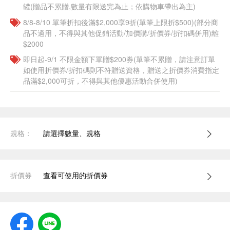
罐(贈品不累贈,數量有限送完為止；依購物車帶出為主)
8/8-8/10 單筆折扣後滿$2,000享9折(單筆上限折$500)(部分商
品不適用，不得與其他促銷活動/加價購/折價券/折扣碼併用)離
$2000
即日起-9/1 不限金額下單贈$200券(單筆不累贈，請注意訂單
如使用折價券/折扣碼則不符贈送資格，贈送之折價券消費指定
品滿$2,000可折，不得與其他優惠活動合併使用)
規格：
請選擇數量、規格
折價券
查看可使用的折價券