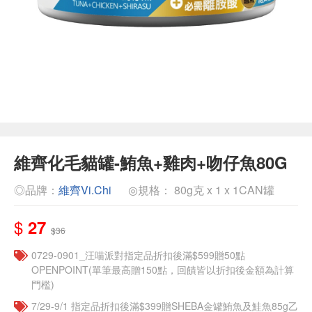
維齊化毛貓罐-鮪魚+雞肉+吻仔魚80G
◎品牌：
維齊Vi.Chi
◎規格： 80g克 x 1 x 1CAN罐
$
27
$36
0729-0901_汪喵派對指定品折扣後滿$599贈50點
OPENPOINT(單筆最高贈150點，回饋皆以折扣後金額為計算
門檻)
7/29-9/1 指定品折扣後滿$399贈SHEBA金罐鮪魚及鮭魚85g乙