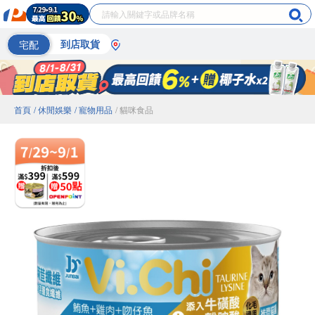
宅配
到店取貨
首頁
/ 休閒娛樂
/ 寵物用品
/ 貓咪食品