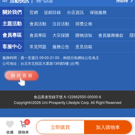
活動快訊
more
熱門話題
銀行優惠
關於我們
官網
促銷目錄
分店資訊
保險服務
偏遠地區配送
詐騙網頁！請小心！
主題活動
會員活動
注目活動
得獎公佈
會員專區
會員專區
大宗採購
購物須知
會員服務條款
隱
客服中心
常見問題
服務公告
意見信箱
服務時間：
週一至週日 09:00-21:00，例假日依網站公告為主
公司地址：
台北市北投區大業路136號5樓 (台灣)
食品業者登錄字號 A-122662550-00000-6
Copyright©2026 Uni-Prosperity Lifestyle Corp. All Right Reserved
0
立即購買
加入購物車
收藏
購物車