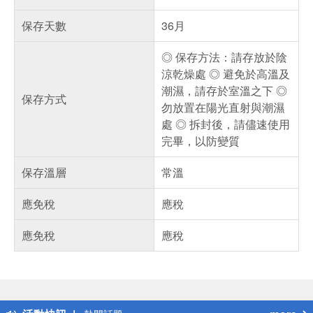
保存天數
36月
◎ 保存方法：請存放於陰
涼乾燥處 ◎ 避免於高溫及
潮濕，請存於室溫之下 ◎
保存方式
勿放置在陽光直射與潮濕
處 ◎ 拆封後，請儘速使用
完畢，以防變質
保存溫層
常溫
應免稅
應稅
應免稅
應稅
偏遠地區配送
詐騙網頁！請小心！
得獎公告