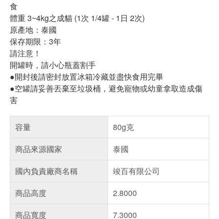
食
體重 3~4kg之成貓 (1次 1/4罐 - 1日 2次)
原產地：泰國
保存期限：3年
請注意！
開罐時，請小心瓶蓋割手
●開封後請密封放置冰箱冷藏並盡快食用完畢
●空罐請妥善丟棄至垃圾桶，避免寵物或幼童拿取造成傷
害
容量
80g克
商品來源國家
泰國
國內負責廠商名稱
竣百有限公司
商品高度
2.8000
商品寬度
7.3000