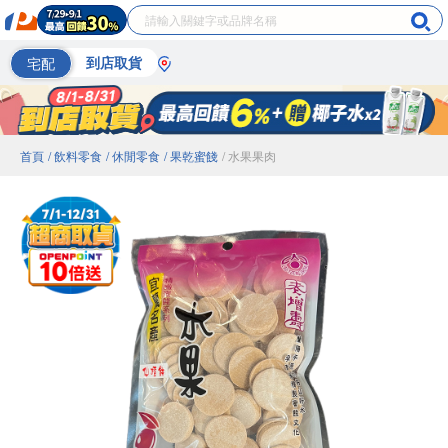
宅配
到店取貨
首頁
/ 飲料零食
/ 休閒零食
/ 果乾蜜餞
/ 水果果肉