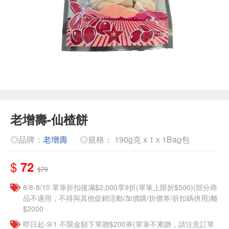
老增壽-仙楂餅
◎品牌：
老增壽
◎規格： 190g克 x 1 x 1Bag包
$
72
$79
8/8-8/10 單筆折扣後滿$2,000享9折(單筆上限折$500)(部分商
品不適用，不得與其他促銷活動/加價購/折價券/折扣碼併用)離
$2000
即日起-9/1 不限金額下單贈$200券(單筆不累贈，請注意訂單