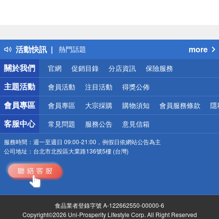
偏遠地區配送
詐騙網頁！請小心！
得獎公告
活動快訊
more
熱門話題
銀行優惠
關於我們
官網
促銷目錄
分店資訊
保險服務
偏遠地區配送
詐騙網頁！請小心！
主題活動
會員活動
注目活動
得獎公佈
會員專區
會員專區
大宗採購
購物須知
會員服務條款
隱
客服中心
常見問題
服務公告
意見信箱
服務時間：
週一至週日 09:00-21:00，例假日依網站公告為主
公司地址：
台北市北投區大業路136號5樓 (台灣)
食品業者登錄字號 A-122662550-00000-6
Copyright©2026 Uni-Prosperity Lifestyle Corp. All Right Reserved