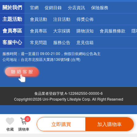
銀行優惠
關於我們
官網
促銷目錄
分店資訊
保險服務
偏遠地區配送
詐騙網頁！請小心！
主題活動
會員活動
注目活動
得獎公佈
會員專區
會員專區
大宗採購
購物須知
會員服務條款
隱
客服中心
常見問題
服務公告
意見信箱
服務時間：
週一至週日 09:00-21:00，例假日依網站公告為主
公司地址：
台北市北投區大業路136號5樓 (台灣)
食品業者登錄字號 A-122662550-00000-6
Copyright©2026 Uni-Prosperity Lifestyle Corp. All Right Reserved
0
立即購買
加入購物車
收藏
購物車