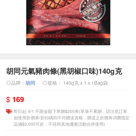
胡同元氣豬肉條(黑胡椒口味)140g克
◎品牌：
胡同
◎規格： 140g克 x 1 x 1Bag袋
$
169
即日起-9/1 不限金額下單贈$200券(單筆不累贈，請注意訂單
如使用折價券/折扣碼則不符贈送資格，贈送之折價券消費指定
品滿$2,000可折，不得與其他優惠活動合併使用)