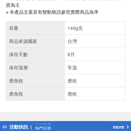
貨為主
※ 本產品文案若有變動敬請參照實際商品為準
容量
140g克
商品來源國家
台灣
保存天數
8月
保存溫層
常溫
應免稅
應稅
應免稅
應稅
偏遠地區配送
詐騙網頁！請小心！
得獎公告
活動快訊
more
熱門話題