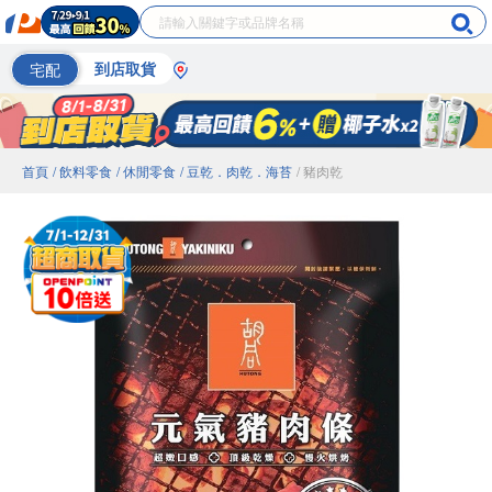
宅配
到店取貨
首頁
/ 飲料零食
/ 休閒零食
/ 豆乾．肉乾．海苔
/ 豬肉乾