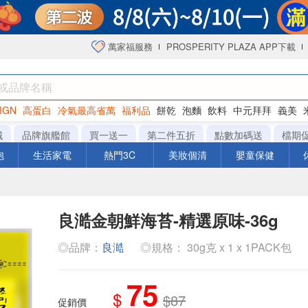
萬家福服務
PROSPERITY PLAZA APP下載
IGN
高蛋白
冷氣最高省萬
福利品
餅乾
泡麵
飲料
中元拜拜
義美
海苔
城
品牌旗艦館
買一送一
第二件五折
點數加碼送
檔期
泡
生活家電
熱門3C
美妝個清
嬰童保健
良澔金朝鮮海苔-精選原味-36g
◎品牌：
良澔
◎規格： 30g克 x 1 x 1PACK包
75
$
$87
促銷價