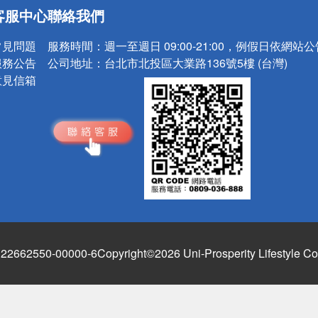
送
客服中心
聯絡我們
請小心！
常見問題
服務時間：
週一至週日 09:00-21:00，例假日依網站
服務公告
公司地址：
台北市北投區大業路136號5樓 (台灣)
意見信箱
662550-00000-6
Copyright©2026 Uni-Prosperity Lifestyle Co