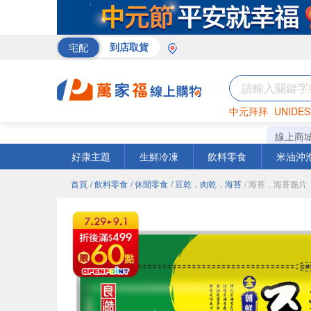
宅配
到店取貨
中元拜拜
UNIDES
巧克力
罐頭
咖啡
線上商
好康主題
生鮮冷凍
飲料零食
米油沖
首頁
/ 飲料零食
/ 休閒零食
/ 豆乾．肉乾．海苔
/ 海苔．海苔脆片