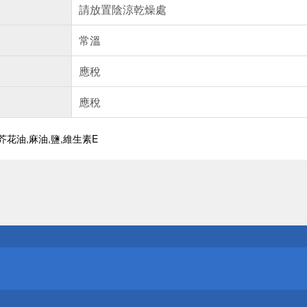
請放置陰涼乾燥處
常溫
應稅
應稅
芥花油,麻油,鹽,維生素E
送
請小心！