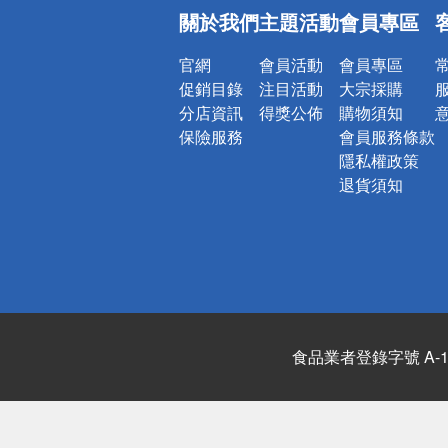
偏遠地區配
關於我們
主題活動
會員專區
詐騙網頁！
官網
會員活動
會員專區
促銷目錄
注目活動
大宗採購
分店資訊
得獎公佈
購物須知
保險服務
會員服務條款
隱私權政策
退貨須知
食品業者登錄字號 A-122