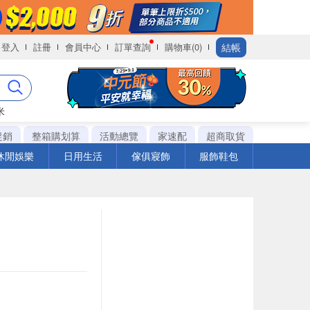
結帳
登入
註冊
會員中心
訂單查詢
購物車(0)
米
促銷
整箱購划算
活動總覽
家速配
超商取貨
休閒娛樂
日用生活
傢俱寢飾
服飾鞋包