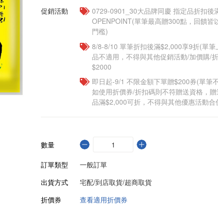
促銷活動
0729-0901_30大品牌同慶 指定品折扣後滿
OPENPOINT(單筆最高贈300點，回
門檻)
8/8-8/10 單筆折扣後滿$2,000享9折(單
品不適用，不得與其他促銷活動/加價購/折
$2000
即日起-9/1 不限金額下單贈$200券(單
如使用折價券/折扣碼則不符贈送資格，
品滿$2,000可折，不得與其他優惠活動合
數量
訂單類型
一般訂單
出貨方式
宅配/到店取貨/超商取貨
折價券
查看適用折價券