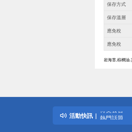
保存方式
保存溫層
應免稅
應免稅
岩海苔,棕櫚油.
偏遠地區配
詐騙網頁！
得獎公告
活動快訊
熱門話題
銀行優惠