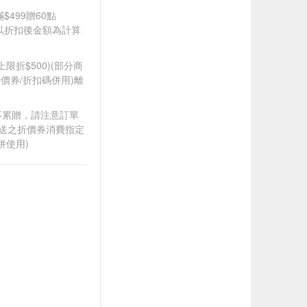
$499贈60點
饋皆以折扣後金額為計算
筆上限折$500)(部分商
價券/折扣碼併用)離
筆不累贈，請注意訂單
贈送之折價券消費指定
併使用)