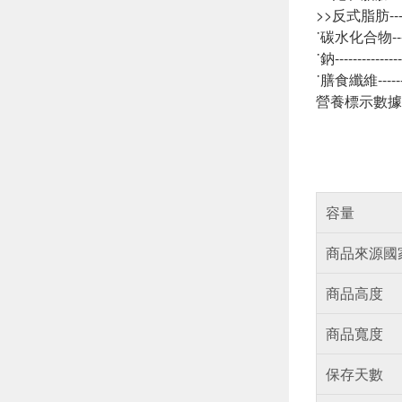
>>反式脂肪-----
˙碳水化合物-----
˙鈉------------
˙膳食纖維-------
營養標示數據
容量
商品來源國
商品高度
商品寬度
保存天數