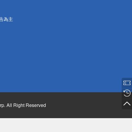
公告為主
rp. All Right Reserved