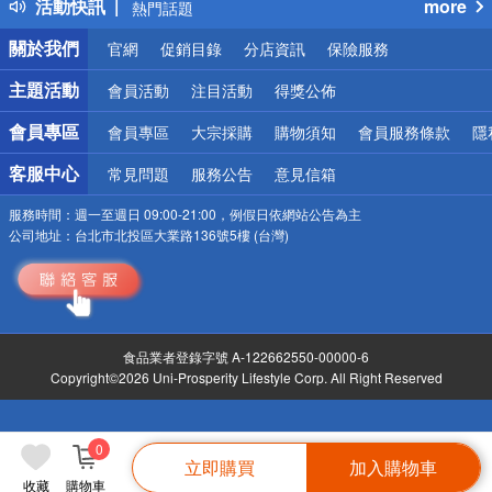
活動快訊
more
熱門話題
銀行優惠
關於我們
官網
促銷目錄
分店資訊
保險服務
偏遠地區配送
詐騙網頁！請小心！
主題活動
會員活動
注目活動
得獎公佈
會員專區
會員專區
大宗採購
購物須知
會員服務條款
隱
客服中心
常見問題
服務公告
意見信箱
服務時間：
週一至週日 09:00-21:00，例假日依網站公告為主
公司地址：
台北市北投區大業路136號5樓 (台灣)
食品業者登錄字號 A-122662550-00000-6
Copyright©2026 Uni-Prosperity Lifestyle Corp. All Right Reserved
0
立即購買
加入購物車
收藏
購物車