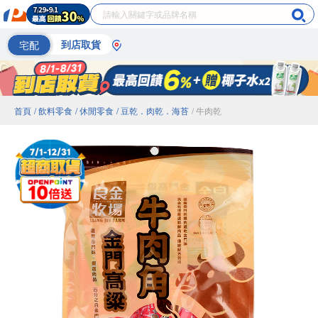
宅配
到店取貨
首頁
/ 飲料零食
/ 休閒零食
/ 豆乾．肉乾．海苔
/ 牛肉乾