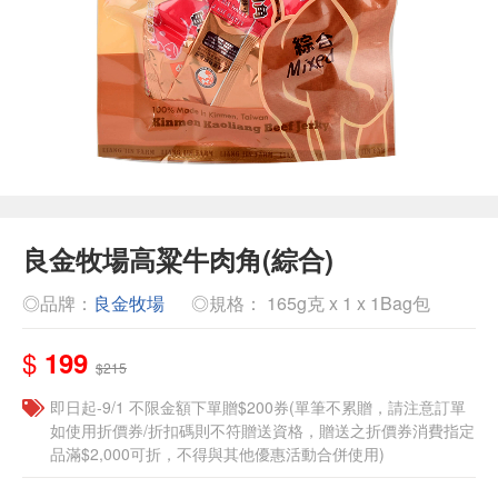
良金牧場高粱牛肉角(綜合)
◎品牌：
良金牧場
◎規格： 165g克 x 1 x 1Bag包
$
199
$215
即日起-9/1 不限金額下單贈$200券(單筆不累贈，請注意訂單
如使用折價券/折扣碼則不符贈送資格，贈送之折價券消費指定
品滿$2,000可折，不得與其他優惠活動合併使用)