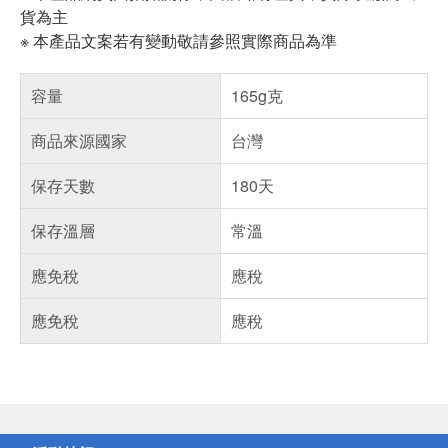
貨為主
※ 本產品文案若有變動敬請參照實際商品為準
容量
165g克
商品來源國家
台灣
保存天數
180天
保存溫層
常溫
應免稅
應稅
應免稅
應稅
偏遠地區配送
詐騙網頁！請小心！
得獎公告