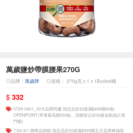
萬歲鹽炒帶膜腰果270G
◎品牌：
萬歲牌
◎規格： 270g克 x 1 x 1Bucket桶
$
332
0729-0901_30大品牌同慶 指定品折扣後滿$499贈60點
OPENPOINT(單筆最高贈300點，回饋皆以折扣後金額為計算
門檻)
7/29-9/1 聯華品牌館 指定品折扣後滿$599贈五月花厚棒抽取