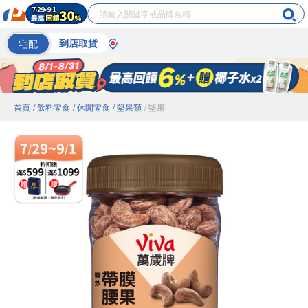
宅配
到店取貨
首頁
/ 飲料零食
/ 休閒零食
/ 堅果類
/ 堅果