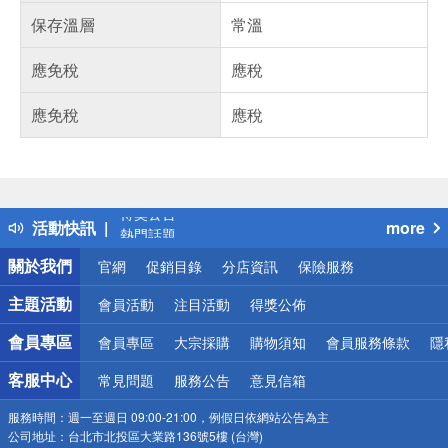
保存溫層
常溫
應免稅
應稅
應免稅
應稅
偏遠地區配送
詐騙網頁！請小心！
得獎公告
活動快訊
more
熱門話題
銀行優惠
關於我們
官網
促銷目錄
分店資訊
保險服務
偏遠地區配送
詐騙網頁！請小心！
主題活動
會員活動
注目活動
得獎公佈
會員專區
會員專區
大宗採購
購物須知
會員服務條款
隱
客服中心
常見問題
服務公告
意見信箱
服務時間：
週一至週日 09:00-21:00，例假日依網站公告為主
公司地址：
台北市北投區大業路136號5樓 (台灣)