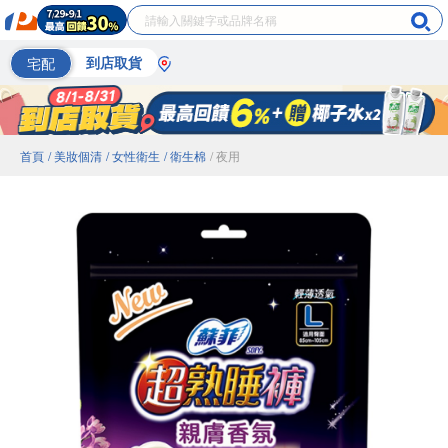
宅配
到店取貨
首頁
/ 美妝個清
/ 女性衛生
/ 衛生棉
/ 夜用