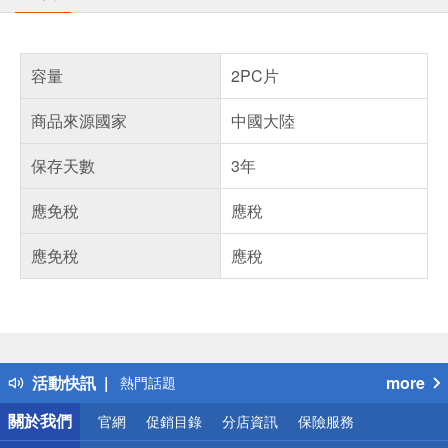
容量
2PC片
商品來源國家
中國大陸
保存天數
3年
應免稅
應稅
應免稅
應稅
偏遠地區配送
詐騙網頁！請小心！
得獎公告
活動快訊
more
熱門話題
銀行優惠
關於我們
官網
促銷目錄
分店資訊
保險服務
偏遠地區配送
詐騙網頁！請小心！