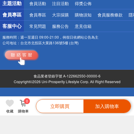
主題活動
會員活動
注目活動
得獎公佈
會員專區
會員專區
大宗採購
購物須知
會員服務條款
隱
客服中心
常見問題
服務公告
意見信箱
服務時間：
週一至週日 09:00-21:00，例假日依網站公告為主
公司地址：
台北市北投區大業路136號5樓 (台灣)
食品業者登錄字號 A-122662550-00000-6
Copyright©2026 Uni-Prosperity Lifestyle Corp. All Right Reserved
0
立即購買
加入購物車
收藏
購物車