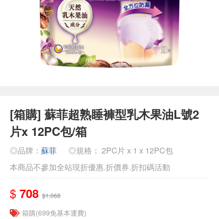
[箱購] 蘇菲超熟睡褲型乳木果油L號2
片x 12PC包/箱
◎品牌：
蘇菲
◎規格： 2PC片 x 1 x 12PC包
本商品不參加全站現折優惠.折價券.折扣碼活動
$
708
$1,068
箱購(699免基本運費)