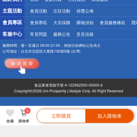
偏遠地區配送
詐騙網頁！請小心！
主題活動
會員活動
注目活動
得獎公佈
會員專區
會員專區
大宗採購
購物須知
會員服務條款
隱
客服中心
常見問題
服務公告
意見信箱
服務時間：
週一至週日 09:00-21:00，例假日依網站公告為主
公司地址：
台北市北投區大業路136號5樓 (台灣)
食品業者登錄字號 A-122662550-00000-6
Copyright©2026 Uni-Prosperity Lifestyle Corp. All Right Reserved
0
立即購買
加入購物車
收藏
購物車