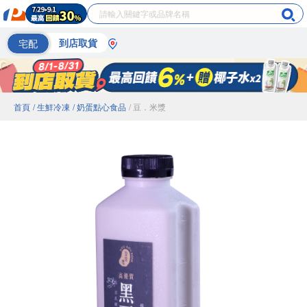
宅配
到店取貨
首頁
/ 生鮮冷凍
/ 奶蛋點心食品
/ 豆．米漿