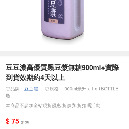
豆豆濃高優質黑豆漿無糖900ml※實際
到貨效期約4天以上
◎品牌：
豆豆濃
◎規格： 900ml毫升 x 1 x 1BOTTLE
瓶
本商品不參加全站現折優惠.折價券.折扣碼活動
$
75
$136