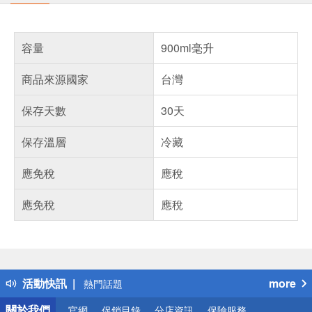
容量
900ml毫升
商品來源國家
台灣
保存天數
30天
保存溫層
冷藏
應免稅
應稅
應免稅
應稅
偏遠地區配送
詐騙網頁！請小心！
得獎公告
活動快訊
more
熱門話題
銀行優惠
關於我們
官網
促銷目錄
分店資訊
保險服務