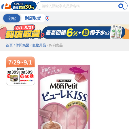
宅配
到店取貨
首頁
/ 休閒娛樂
/ 寵物用品
/ 狗狗食品