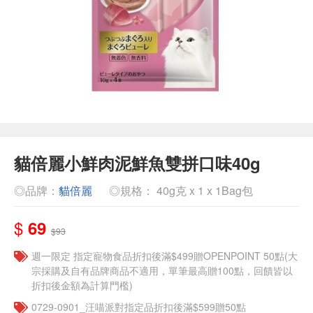
貓倍麗小鮮肉泥鮮魚雙拼口味40g
◎品牌：
貓倍麗
◎規格： 40g克 x 1 x 1Bag包
$
69
$93
週一限定 指定寵物食品折扣後滿$499贈OPENPOINT 50點(大
宗採購及自有品牌商品不適用，單筆最高贈100點，回饋皆以
折扣後金額為計算門檻)
0729-0901_汪喵派對指定品折扣後滿$599贈50點