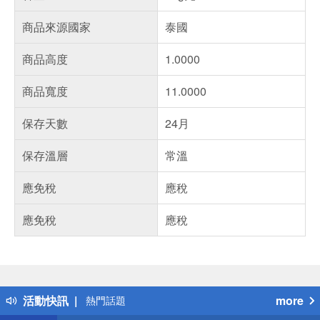
商品來源國家
泰國
商品高度
1.0000
商品寬度
11.0000
保存天數
24月
保存溫層
常溫
應免稅
應稅
應免稅
應稅
偏遠地區配送
詐騙網頁！請小心！
得獎公告
活動快訊
more
熱門話題
銀行優惠