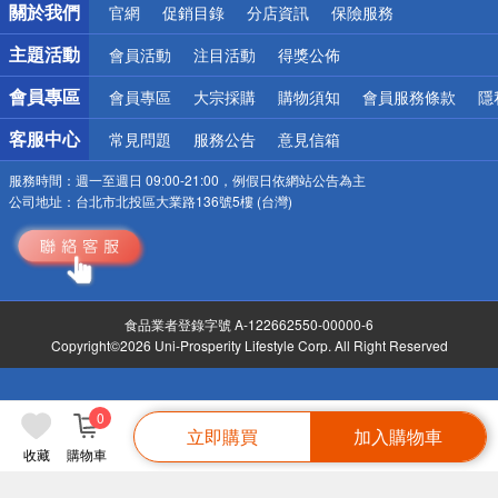
關於我們
官網
促銷目錄
分店資訊
保險服務
偏遠地區配送
詐騙網頁！請小心！
主題活動
會員活動
注目活動
得獎公佈
會員專區
會員專區
大宗採購
購物須知
會員服務條款
隱
客服中心
常見問題
服務公告
意見信箱
服務時間：
週一至週日 09:00-21:00，例假日依網站公告為主
公司地址：
台北市北投區大業路136號5樓 (台灣)
食品業者登錄字號 A-122662550-00000-6
Copyright©2026 Uni-Prosperity Lifestyle Corp. All Right Reserved
0
立即購買
加入購物車
收藏
購物車